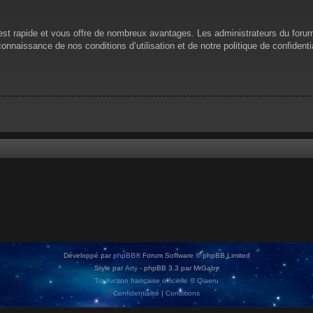
n est rapide et vous offre de nombreux avantages. Les administrateurs du for
 connaissance de nos conditions d’utilisation et de notre politique de confiden
Développé par
phpBB
® Forum Software © phpBB Limited
Style par
Arty
- phpBB 3.3 par MrGaby
Traduction française officielle
©
Qiaeru
Confidentialité
|
Conditions