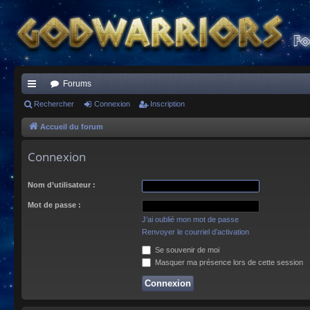
Forums
ac
Rechercher
Connexion
Inscription
co
Accueil du forum
ur
Connexion
ci
Nom d’utilisateur :
s
Mot de passe :
J’ai oublié mon mot de passe
Renvoyer le courriel d’activation
Se souvenir de moi
Masquer ma présence lors de cette session