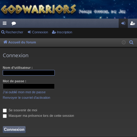
ac
Rechercher
or
Connexion
Inscription
on
ns
co
u
ne
cri
Accueil du forum
R
e
ur
m
xi
pti
Connexion
c
ci
s
on
on
h
Nom d’utilisateur :
s
e
r
Mot de passe :
c
h
J’ai oublié mon mot de passe
e
Renvoyer le courriel d’activation
r
Se souvenir de moi
Masquer ma présence lors de cette session