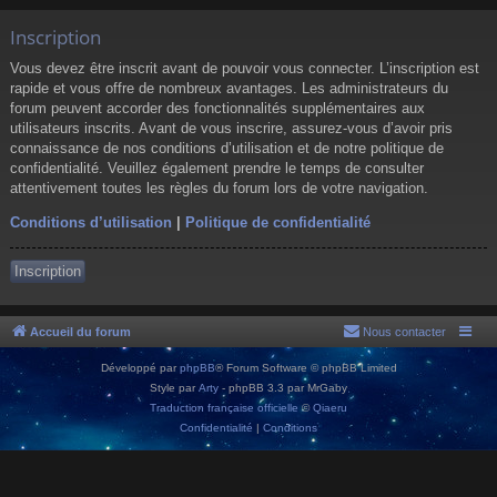
Inscription
Vous devez être inscrit avant de pouvoir vous connecter. L’inscription est
rapide et vous offre de nombreux avantages. Les administrateurs du
forum peuvent accorder des fonctionnalités supplémentaires aux
utilisateurs inscrits. Avant de vous inscrire, assurez-vous d’avoir pris
connaissance de nos conditions d’utilisation et de notre politique de
confidentialité. Veuillez également prendre le temps de consulter
attentivement toutes les règles du forum lors de votre navigation.
Conditions d’utilisation
|
Politique de confidentialité
Inscription
Accueil du forum
Nous contacter
Développé par
phpBB
® Forum Software © phpBB Limited
Style par
Arty
- phpBB 3.3 par MrGaby
Traduction française officielle
©
Qiaeru
Confidentialité
|
Conditions