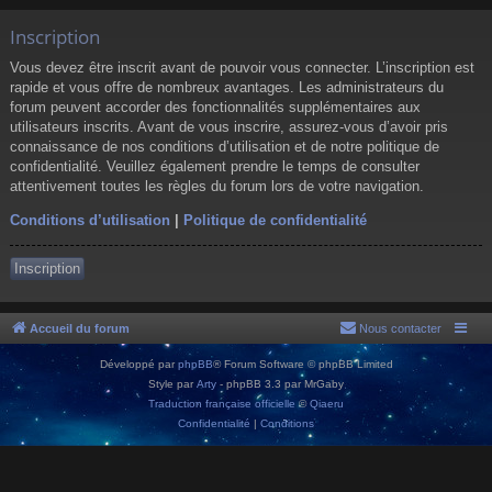
Inscription
Vous devez être inscrit avant de pouvoir vous connecter. L’inscription est
rapide et vous offre de nombreux avantages. Les administrateurs du
forum peuvent accorder des fonctionnalités supplémentaires aux
utilisateurs inscrits. Avant de vous inscrire, assurez-vous d’avoir pris
connaissance de nos conditions d’utilisation et de notre politique de
confidentialité. Veuillez également prendre le temps de consulter
attentivement toutes les règles du forum lors de votre navigation.
Conditions d’utilisation
|
Politique de confidentialité
Inscription
Accueil du forum
Nous contacter
Développé par
phpBB
® Forum Software © phpBB Limited
Style par
Arty
- phpBB 3.3 par MrGaby
Traduction française officielle
©
Qiaeru
Confidentialité
|
Conditions