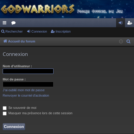
ac
Rechercher
or
Connexion
Inscription
on
ns
co
u
ne
cri
Accueil du forum
R
e
ur
m
xi
pti
Connexion
c
ci
s
on
on
h
Nom d’utilisateur :
s
e
r
Mot de passe :
c
h
J’ai oublié mon mot de passe
e
Renvoyer le courriel d’activation
r
Se souvenir de moi
Masquer ma présence lors de cette session