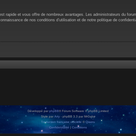
n est rapide et vous offre de nombreux avantages. Les administrateurs du for
 connaissance de nos conditions d’utilisation et de notre politique de confiden
Développé par
phpBB
® Forum Software © phpBB Limited
Style par
Arty
- phpBB 3.3 par MrGaby
Traduction française officielle
©
Qiaeru
Confidentialité
|
Conditions