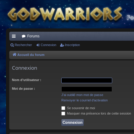
Forums
ac
Rechercher
Connexion
Inscription
co
Accueil du forum
ur
Connexion
ci
Nom d’utilisateur :
s
Mot de passe :
J’ai oublié mon mot de passe
Renvoyer le courriel d’activation
Se souvenir de moi
Masquer ma présence lors de cette session