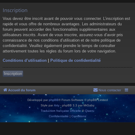
Inscription
Vous devez être inscrit avant de pouvoir vous connecter. L’inscription est
rapide et vous offre de nombreux avantages. Les administrateurs du
forum peuvent accorder des fonctionnalités supplémentaires aux
utilisateurs inscrits. Avant de vous inscrire, assurez-vous d’avoir pris
connaissance de nos conditions d’utilisation et de notre politique de
confidentialité. Veuillez également prendre le temps de consulter
attentivement toutes les règles du forum lors de votre navigation.
Conditions d’utilisation
|
Politique de confidentialité
Inscription
Accueil du forum
Nous contacter
Développé par
phpBB
® Forum Software © phpBB Limited
Style par
Arty
- phpBB 3.3 par MrGaby
Traduction française officielle
©
Qiaeru
Confidentialité
|
Conditions