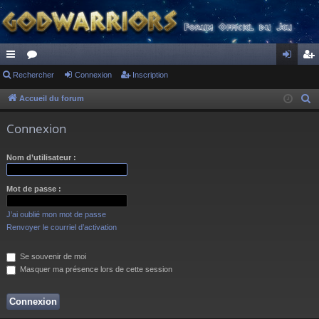
ac
Rechercher
or
Connexion
Inscription
on
ns
co
u
ne
cri
Accueil du forum
R
e
ur
m
xi
pti
Connexion
c
ci
s
on
on
h
Nom d’utilisateur :
s
e
r
Mot de passe :
c
h
J’ai oublié mon mot de passe
e
Renvoyer le courriel d’activation
r
Se souvenir de moi
Masquer ma présence lors de cette session