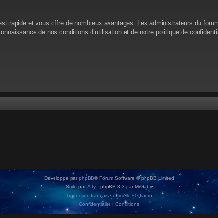
n est rapide et vous offre de nombreux avantages. Les administrateurs du for
 connaissance de nos conditions d’utilisation et de notre politique de confiden
Développé par
phpBB
® Forum Software © phpBB Limited
Style par
Arty
- phpBB 3.3 par MrGaby
Traduction française officielle
©
Qiaeru
Confidentialité
|
Conditions