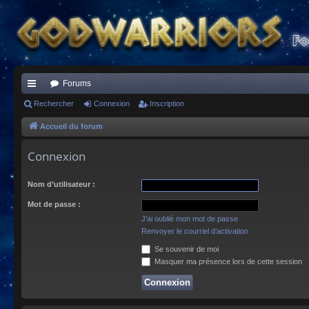
Forums
ac
Rechercher
Connexion
Inscription
co
Accueil du forum
ur
Connexion
ci
Nom d’utilisateur :
s
Mot de passe :
J’ai oublié mon mot de passe
Renvoyer le courriel d’activation
Se souvenir de moi
Masquer ma présence lors de cette session