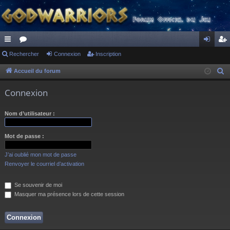
ac
Rechercher
or
Connexion
Inscription
on
ns
co
u
ne
cri
Accueil du forum
R
e
ur
m
xi
pti
Connexion
c
ci
s
on
on
h
Nom d’utilisateur :
s
e
r
Mot de passe :
c
h
J’ai oublié mon mot de passe
e
Renvoyer le courriel d’activation
r
Se souvenir de moi
Masquer ma présence lors de cette session