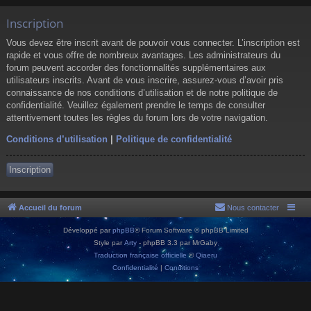
Inscription
Vous devez être inscrit avant de pouvoir vous connecter. L’inscription est
rapide et vous offre de nombreux avantages. Les administrateurs du
forum peuvent accorder des fonctionnalités supplémentaires aux
utilisateurs inscrits. Avant de vous inscrire, assurez-vous d’avoir pris
connaissance de nos conditions d’utilisation et de notre politique de
confidentialité. Veuillez également prendre le temps de consulter
attentivement toutes les règles du forum lors de votre navigation.
Conditions d’utilisation
|
Politique de confidentialité
Inscription
Accueil du forum
Nous contacter
Développé par
phpBB
® Forum Software © phpBB Limited
Style par
Arty
- phpBB 3.3 par MrGaby
Traduction française officielle
©
Qiaeru
Confidentialité
|
Conditions