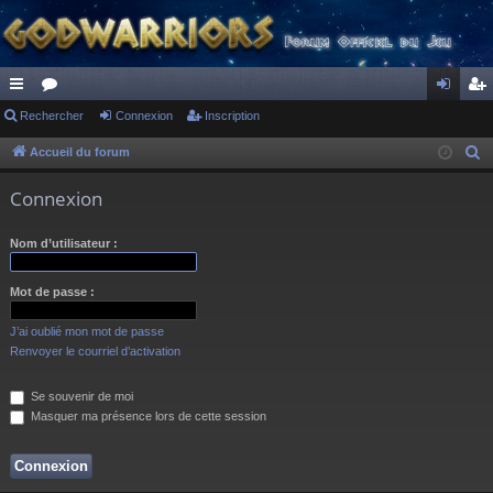
ac
Rechercher
or
Connexion
Inscription
on
ns
co
u
ne
cri
Accueil du forum
R
e
ur
m
xi
pti
Connexion
c
ci
s
on
on
h
Nom d’utilisateur :
s
e
r
Mot de passe :
c
h
J’ai oublié mon mot de passe
e
Renvoyer le courriel d’activation
r
Se souvenir de moi
Masquer ma présence lors de cette session