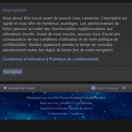
Inscription
Vous devez être inscrit avant de pouvoir vous connecter. L’inscription est
rapide et vous offre de nombreux avantages. Les administrateurs du
forum peuvent accorder des fonctionnalités supplémentaires aux
utilisateurs inscrits. Avant de vous inscrire, assurez-vous d’avoir pris
connaissance de nos conditions d’utilisation et de notre politique de
confidentialité. Veuillez également prendre le temps de consulter
attentivement toutes les règles du forum lors de votre navigation.
Conditions d’utilisation
|
Politique de confidentialité
Inscription
Accueil du forum
Nous contacter
Développé par
phpBB
® Forum Software © phpBB Limited
Style par
Arty
- phpBB 3.3 par MrGaby
Traduction française officielle
©
Qiaeru
Confidentialité
|
Conditions