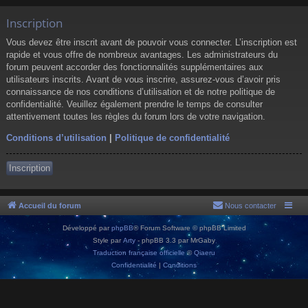
Inscription
Vous devez être inscrit avant de pouvoir vous connecter. L’inscription est
rapide et vous offre de nombreux avantages. Les administrateurs du
forum peuvent accorder des fonctionnalités supplémentaires aux
utilisateurs inscrits. Avant de vous inscrire, assurez-vous d’avoir pris
connaissance de nos conditions d’utilisation et de notre politique de
confidentialité. Veuillez également prendre le temps de consulter
attentivement toutes les règles du forum lors de votre navigation.
Conditions d’utilisation
|
Politique de confidentialité
Inscription
Accueil du forum
Nous contacter
Développé par
phpBB
® Forum Software © phpBB Limited
Style par
Arty
- phpBB 3.3 par MrGaby
Traduction française officielle
©
Qiaeru
Confidentialité
|
Conditions