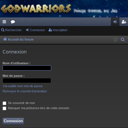
ac
Rechercher
or
Connexion
Inscription
on
ns
co
u
ne
cri
Accueil du forum
R
e
ur
m
xi
pti
Connexion
c
ci
s
on
on
h
Nom d’utilisateur :
s
e
r
Mot de passe :
c
h
J’ai oublié mon mot de passe
e
Renvoyer le courriel d’activation
r
Se souvenir de moi
Masquer ma présence lors de cette session