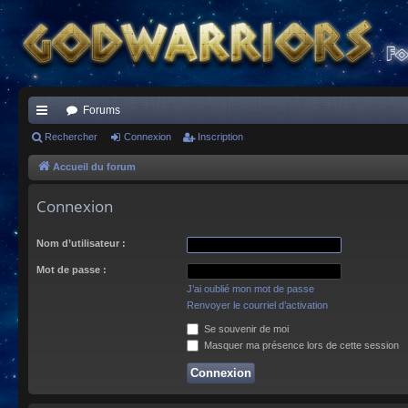
Forums
ac
Rechercher
Connexion
Inscription
co
Accueil du forum
ur
Connexion
ci
Nom d’utilisateur :
s
Mot de passe :
J’ai oublié mon mot de passe
Renvoyer le courriel d’activation
Se souvenir de moi
Masquer ma présence lors de cette session