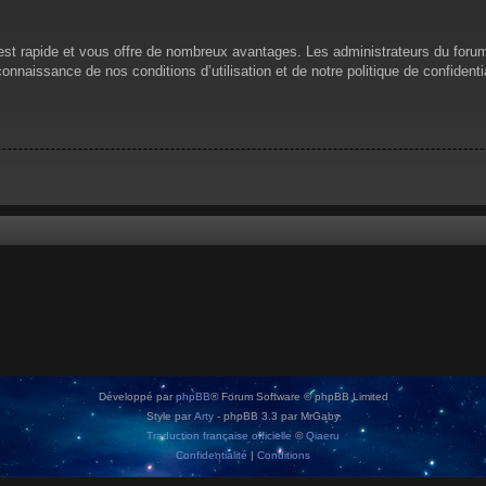
n est rapide et vous offre de nombreux avantages. Les administrateurs du for
 connaissance de nos conditions d’utilisation et de notre politique de confiden
Développé par
phpBB
® Forum Software © phpBB Limited
Style par
Arty
- phpBB 3.3 par MrGaby
Traduction française officielle
©
Qiaeru
Confidentialité
|
Conditions