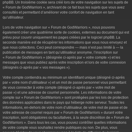
phpBB. Un troisième cookie sera créé lors de votre navigation sur les sujets de
« Forum de GodWarriors », archivant de ce fait tous les sujets que vous avez
consultés et permettant d’améliorer votre confort de navigation en tant
qu’utilisateur.
Lors de votre navigation sur « Forum de GodWarriors », nous pouvons
également créer une quatrième sorte de cookies, externes au document qui est
prévu pour couvrir uniquement les pages créées par le logiciel phpBB. La
seconde manière est de récupérer les informations que vous nous envoyez et
que nous collectons. Ceci peut correspondre — mais n’est pas limité à — la
publication de messages en tant qu’utilisateur anonyme, l’inscription sur
« Forum de GodWarriors » (désignée ci-après par « votre compte ») et les
messages que vous publiez après votre inscription et lors de votre connexion
(désignés ci-après par « vos messages »).
Votre compte contiendra au minimum un identifiant unique (désigné ci-après
par « votre nom d’utilisateur ») et un mot de passe personnel vous permettant
de vous connecter à votre compte (désigné ci-après par « votre mot de
passe ») et une adresse de courriel personnelle. Les informations de votre
compte sur « Forum de GodWarriors » sont protégées par les lois de protection
des données applicables dans le pays qui héberge notre serveur. Toutes les
informations, en-dehors de votre nom d’utilisateur, de votre mot de passe et de
votre adresse de courriel requis par « Forum de GodWarriors » durant votre
inscription, sont obligatoires ou facultatives, à la seule discrétion de « Forum de
GodWarriors ». Dans tous les cas, vous pouvez contrôler quelles informations
de votre compte vous souhaitez rendre publiques ou non. De plus, vous