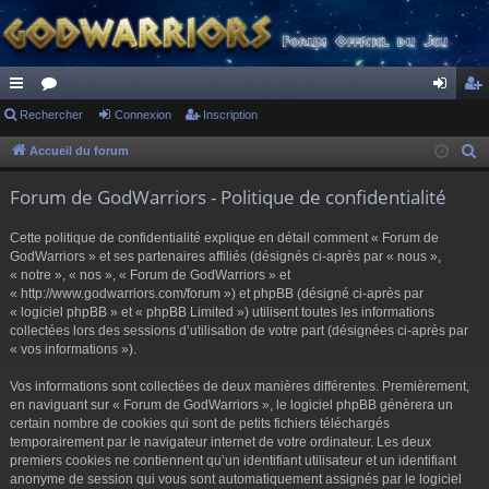
ac
Rechercher
or
Connexion
Inscription
on
ns
co
u
ne
cri
Accueil du forum
R
e
ur
m
xi
pti
Forum de GodWarriors - Politique de confidentialité
c
ci
s
on
on
h
Cette politique de confidentialité explique en détail comment « Forum de
s
e
GodWarriors » et ses partenaires affiliés (désignés ci-après par « nous »,
r
« notre », « nos », « Forum de GodWarriors » et
« http://www.godwarriors.com/forum ») et phpBB (désigné ci-après par
c
« logiciel phpBB » et « phpBB Limited ») utilisent toutes les informations
h
collectées lors des sessions d’utilisation de votre part (désignées ci-après par
e
« vos informations »).
r
Vos informations sont collectées de deux manières différentes. Premièrement,
en naviguant sur « Forum de GodWarriors », le logiciel phpBB génèrera un
certain nombre de cookies qui sont de petits fichiers téléchargés
temporairement par le navigateur internet de votre ordinateur. Les deux
premiers cookies ne contiennent qu’un identifiant utilisateur et un identifiant
anonyme de session qui vous sont automatiquement assignés par le logiciel