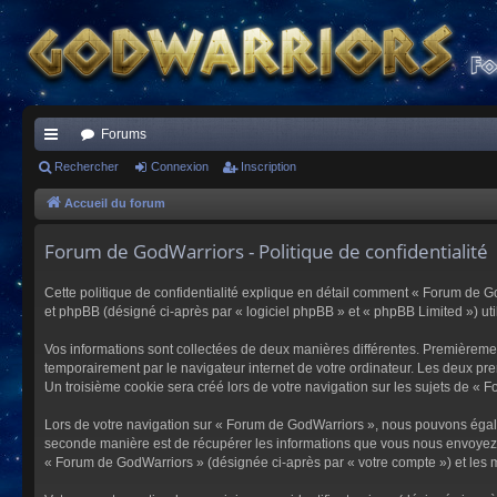
Forums
ac
Rechercher
Connexion
Inscription
co
Accueil du forum
ur
Forum de GodWarriors - Politique de confidentialité
ci
Cette politique de confidentialité explique en détail comment « Forum de Go
s
et phpBB (désigné ci-après par « logiciel phpBB » et « phpBB Limited ») utili
Vos informations sont collectées de deux manières différentes. Premièremen
temporairement par le navigateur internet de votre ordinateur. Les deux pre
Un troisième cookie sera créé lors de votre navigation sur les sujets de « F
Lors de votre navigation sur « Forum de GodWarriors », nous pouvons égal
seconde manière est de récupérer les informations que vous nous envoyez et
« Forum de GodWarriors » (désignée ci-après par « votre compte ») et les m