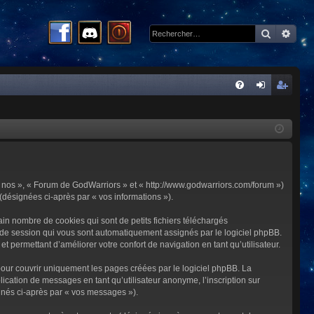
Recherc
Rech
R
FA
on
ns
Q
ne
cri
xi
pti
on
on
 « nos », « Forum de GodWarriors » et « http://www.godwarriors.com/forum »)
 (désignées ci-après par « vos informations »).
in nombre de cookies qui sont de petits fichiers téléchargés
me de session qui vous sont automatiquement assignés par le logiciel phpBB.
t permettant d’améliorer votre confort de navigation en tant qu’utilisateur.
our couvrir uniquement les pages créées par le logiciel phpBB. La
cation de messages en tant qu’utilisateur anonyme, l’inscription sur
gnés ci-après par « vos messages »).