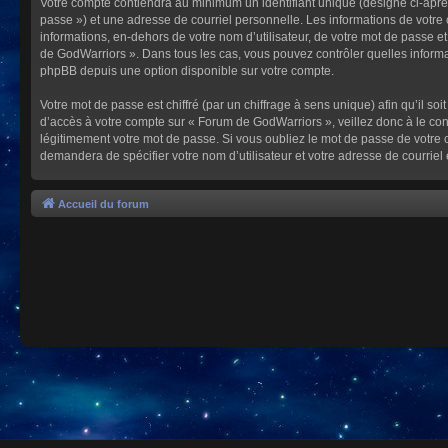
Votre compte contiendra au minimum un identifiant unique (désigné ci-après
passe ») et une adresse de courriel personnelle. Les informations de votre
informations, en-dehors de votre nom d’utilisateur, de votre mot de passe et
de GodWarriors ». Dans tous les cas, vous pouvez contrôler quelles informa
phpBB depuis une option disponible sur votre compte.
Votre mot de passe est chiffré (par un chiffrage à sens unique) afin qu’il s
d’accès à votre compte sur « Forum de GodWarriors », veillez donc à le c
légitimement votre mot de passe. Si vous oubliez le mot de passe de votre c
demandera de spécifier votre nom d’utilisateur et votre adresse de courrie
Accueil du forum