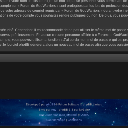
 par « votre nom d’utilisateur ») et un mot de passe personnel vous permettant de
 compte sur « Forum de GodWarriors » sont protégées par les lois de protection de
 de votre adresse de courriel requis par « Forum de GodWarriors » durant votre inscr
tions de votre compte vous souhaitez rendre publiques ou non. De plus, vous pouve
oit sécurisé. Cependant, il est recommandé de ne pas utiliser le même mot de passe s
onservez précieusement. En aucun cas une personne affiliée à « Forum de GodWarrio
ompte, vous pouvez utiliser la fonction « J’ai perdu mon mot de passe » qui est pro
l et le logiciel phpBB générera alors un nouveau mot de passe afin que vous puissie
Développé par
phpBB
® Forum Software © phpBB Limited
Style par
Arty
- phpBB 3.3 par MrGaby
Traduction française officielle
©
Qiaeru
Confidentialité
|
Conditions