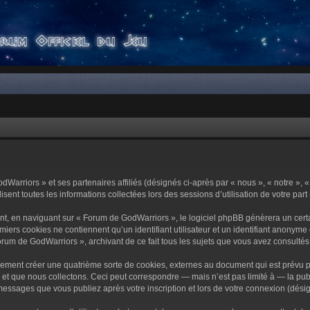
dWarriors » et ses partenaires affiliés (désignés ci-après par « nous », « notre »,
sent toutes les informations collectées lors des sessions d’utilisation de votre part
t, en naviguant sur « Forum de GodWarriors », le logiciel phpBB génèrera un certa
miers cookies ne contiennent qu’un identifiant utilisateur et un identifiant anony
orum de GodWarriors », archivant de ce fait tous les sujets que vous avez consultés e
ement créer une quatrième sorte de cookies, externes au document qui est prévu p
 que nous collectons. Ceci peut correspondre — mais n’est pas limité à — la publi
essages que vous publiez après votre inscription et lors de votre connexion (dési