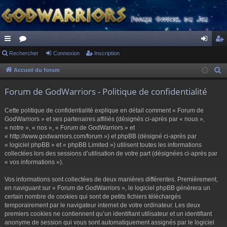
ac
Rechercher
or
Connexion
Inscription
on
ns
co
u
ne
cri
Accueil du forum
R
e
ur
m
xi
pti
Forum de GodWarriors - Politique de confidentialité
c
ci
s
on
on
h
Cette politique de confidentialité explique en détail comment « Forum de
s
e
GodWarriors » et ses partenaires affiliés (désignés ci-après par « nous »,
r
« notre », « nos », « Forum de GodWarriors » et
« http://www.godwarriors.com/forum ») et phpBB (désigné ci-après par
c
« logiciel phpBB » et « phpBB Limited ») utilisent toutes les informations
h
collectées lors des sessions d’utilisation de votre part (désignées ci-après par
e
« vos informations »).
r
Vos informations sont collectées de deux manières différentes. Premièrement,
en naviguant sur « Forum de GodWarriors », le logiciel phpBB génèrera un
certain nombre de cookies qui sont de petits fichiers téléchargés
temporairement par le navigateur internet de votre ordinateur. Les deux
premiers cookies ne contiennent qu’un identifiant utilisateur et un identifiant
anonyme de session qui vous sont automatiquement assignés par le logiciel