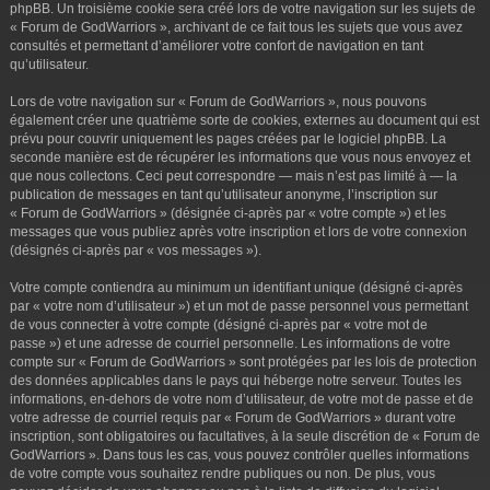
phpBB. Un troisième cookie sera créé lors de votre navigation sur les sujets de
« Forum de GodWarriors », archivant de ce fait tous les sujets que vous avez
consultés et permettant d’améliorer votre confort de navigation en tant
qu’utilisateur.
Lors de votre navigation sur « Forum de GodWarriors », nous pouvons
également créer une quatrième sorte de cookies, externes au document qui est
prévu pour couvrir uniquement les pages créées par le logiciel phpBB. La
seconde manière est de récupérer les informations que vous nous envoyez et
que nous collectons. Ceci peut correspondre — mais n’est pas limité à — la
publication de messages en tant qu’utilisateur anonyme, l’inscription sur
« Forum de GodWarriors » (désignée ci-après par « votre compte ») et les
messages que vous publiez après votre inscription et lors de votre connexion
(désignés ci-après par « vos messages »).
Votre compte contiendra au minimum un identifiant unique (désigné ci-après
par « votre nom d’utilisateur ») et un mot de passe personnel vous permettant
de vous connecter à votre compte (désigné ci-après par « votre mot de
passe ») et une adresse de courriel personnelle. Les informations de votre
compte sur « Forum de GodWarriors » sont protégées par les lois de protection
des données applicables dans le pays qui héberge notre serveur. Toutes les
informations, en-dehors de votre nom d’utilisateur, de votre mot de passe et de
votre adresse de courriel requis par « Forum de GodWarriors » durant votre
inscription, sont obligatoires ou facultatives, à la seule discrétion de « Forum de
GodWarriors ». Dans tous les cas, vous pouvez contrôler quelles informations
de votre compte vous souhaitez rendre publiques ou non. De plus, vous