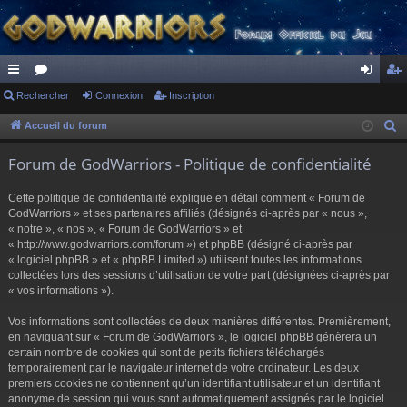
ac
Rechercher
or
Connexion
Inscription
on
ns
co
u
ne
cri
Accueil du forum
R
e
ur
m
xi
pti
Forum de GodWarriors - Politique de confidentialité
c
ci
s
on
on
h
Cette politique de confidentialité explique en détail comment « Forum de
s
e
GodWarriors » et ses partenaires affiliés (désignés ci-après par « nous »,
r
« notre », « nos », « Forum de GodWarriors » et
« http://www.godwarriors.com/forum ») et phpBB (désigné ci-après par
c
« logiciel phpBB » et « phpBB Limited ») utilisent toutes les informations
h
collectées lors des sessions d’utilisation de votre part (désignées ci-après par
e
« vos informations »).
r
Vos informations sont collectées de deux manières différentes. Premièrement,
en naviguant sur « Forum de GodWarriors », le logiciel phpBB génèrera un
certain nombre de cookies qui sont de petits fichiers téléchargés
temporairement par le navigateur internet de votre ordinateur. Les deux
premiers cookies ne contiennent qu’un identifiant utilisateur et un identifiant
anonyme de session qui vous sont automatiquement assignés par le logiciel