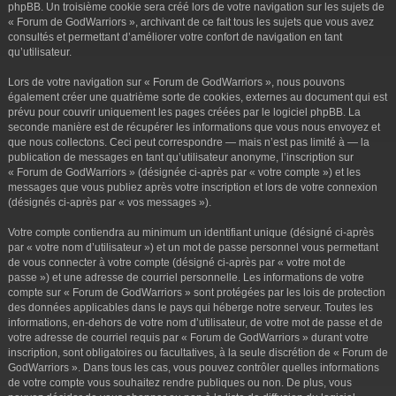
phpBB. Un troisième cookie sera créé lors de votre navigation sur les sujets de
« Forum de GodWarriors », archivant de ce fait tous les sujets que vous avez
consultés et permettant d’améliorer votre confort de navigation en tant
qu’utilisateur.
Lors de votre navigation sur « Forum de GodWarriors », nous pouvons
également créer une quatrième sorte de cookies, externes au document qui est
prévu pour couvrir uniquement les pages créées par le logiciel phpBB. La
seconde manière est de récupérer les informations que vous nous envoyez et
que nous collectons. Ceci peut correspondre — mais n’est pas limité à — la
publication de messages en tant qu’utilisateur anonyme, l’inscription sur
« Forum de GodWarriors » (désignée ci-après par « votre compte ») et les
messages que vous publiez après votre inscription et lors de votre connexion
(désignés ci-après par « vos messages »).
Votre compte contiendra au minimum un identifiant unique (désigné ci-après
par « votre nom d’utilisateur ») et un mot de passe personnel vous permettant
de vous connecter à votre compte (désigné ci-après par « votre mot de
passe ») et une adresse de courriel personnelle. Les informations de votre
compte sur « Forum de GodWarriors » sont protégées par les lois de protection
des données applicables dans le pays qui héberge notre serveur. Toutes les
informations, en-dehors de votre nom d’utilisateur, de votre mot de passe et de
votre adresse de courriel requis par « Forum de GodWarriors » durant votre
inscription, sont obligatoires ou facultatives, à la seule discrétion de « Forum de
GodWarriors ». Dans tous les cas, vous pouvez contrôler quelles informations
de votre compte vous souhaitez rendre publiques ou non. De plus, vous