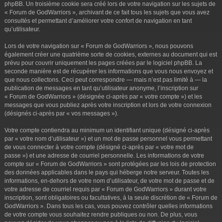
phpBB. Un troisième cookie sera créé lors de votre navigation sur les sujets de
« Forum de GodWarriors », archivant de ce fait tous les sujets que vous avez
consultés et permettant d’améliorer votre confort de navigation en tant
qu’utilisateur.
Lors de votre navigation sur « Forum de GodWarriors », nous pouvons
également créer une quatrième sorte de cookies, externes au document qui est
prévu pour couvrir uniquement les pages créées par le logiciel phpBB. La
seconde manière est de récupérer les informations que vous nous envoyez et
que nous collectons. Ceci peut correspondre — mais n’est pas limité à — la
publication de messages en tant qu’utilisateur anonyme, l’inscription sur
« Forum de GodWarriors » (désignée ci-après par « votre compte ») et les
messages que vous publiez après votre inscription et lors de votre connexion
(désignés ci-après par « vos messages »).
Votre compte contiendra au minimum un identifiant unique (désigné ci-après
par « votre nom d’utilisateur ») et un mot de passe personnel vous permettant
de vous connecter à votre compte (désigné ci-après par « votre mot de
passe ») et une adresse de courriel personnelle. Les informations de votre
compte sur « Forum de GodWarriors » sont protégées par les lois de protection
des données applicables dans le pays qui héberge notre serveur. Toutes les
informations, en-dehors de votre nom d’utilisateur, de votre mot de passe et de
votre adresse de courriel requis par « Forum de GodWarriors » durant votre
inscription, sont obligatoires ou facultatives, à la seule discrétion de « Forum de
GodWarriors ». Dans tous les cas, vous pouvez contrôler quelles informations
de votre compte vous souhaitez rendre publiques ou non. De plus, vous