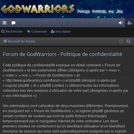
ac
Rechercher
or
Connexion
Inscription
on
ns
co
u
ne
cri
Accueil du forum
R
e
ur
m
xi
pti
Forum de GodWarriors - Politique de confidentialité
c
ci
s
on
on
h
Cette politique de confidentialité explique en détail comment « Forum de
s
e
GodWarriors » et ses partenaires affiliés (désignés ci-après par « nous »,
r
« notre », « nos », « Forum de GodWarriors » et
« http://www.godwarriors.com/forum ») et phpBB (désigné ci-après par
c
« logiciel phpBB » et « phpBB Limited ») utilisent toutes les informations
h
collectées lors des sessions d’utilisation de votre part (désignées ci-après par
e
« vos informations »).
r
Vos informations sont collectées de deux manières différentes. Premièrement,
en naviguant sur « Forum de GodWarriors », le logiciel phpBB génèrera un
certain nombre de cookies qui sont de petits fichiers téléchargés
temporairement par le navigateur internet de votre ordinateur. Les deux
premiers cookies ne contiennent qu’un identifiant utilisateur et un identifiant
anonyme de session qui vous sont automatiquement assignés par le logiciel