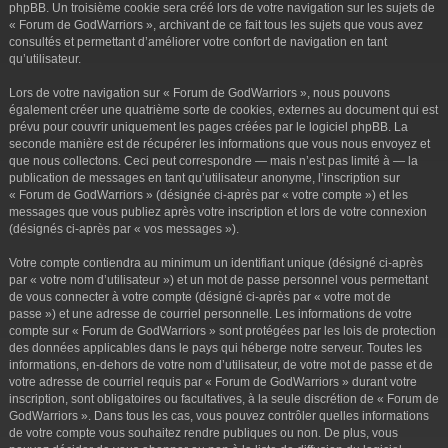
phpBB. Un troisième cookie sera créé lors de votre navigation sur les sujets de
« Forum de GodWarriors », archivant de ce fait tous les sujets que vous avez
consultés et permettant d’améliorer votre confort de navigation en tant
qu’utilisateur.
Lors de votre navigation sur « Forum de GodWarriors », nous pouvons
également créer une quatrième sorte de cookies, externes au document qui est
prévu pour couvrir uniquement les pages créées par le logiciel phpBB. La
seconde manière est de récupérer les informations que vous nous envoyez et
que nous collectons. Ceci peut correspondre — mais n’est pas limité à — la
publication de messages en tant qu’utilisateur anonyme, l’inscription sur
« Forum de GodWarriors » (désignée ci-après par « votre compte ») et les
messages que vous publiez après votre inscription et lors de votre connexion
(désignés ci-après par « vos messages »).
Votre compte contiendra au minimum un identifiant unique (désigné ci-après
par « votre nom d’utilisateur ») et un mot de passe personnel vous permettant
de vous connecter à votre compte (désigné ci-après par « votre mot de
passe ») et une adresse de courriel personnelle. Les informations de votre
compte sur « Forum de GodWarriors » sont protégées par les lois de protection
des données applicables dans le pays qui héberge notre serveur. Toutes les
informations, en-dehors de votre nom d’utilisateur, de votre mot de passe et de
votre adresse de courriel requis par « Forum de GodWarriors » durant votre
inscription, sont obligatoires ou facultatives, à la seule discrétion de « Forum de
GodWarriors ». Dans tous les cas, vous pouvez contrôler quelles informations
de votre compte vous souhaitez rendre publiques ou non. De plus, vous