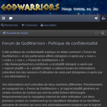
ac
Rechercher
or
Connexion
Inscription
on
ns
co
u
ne
cri
Accueil du forum
R
e
ur
m
xi
pti
Forum de GodWarriors - Politique de confidentialité
c
ci
s
on
on
h
Cette politique de confidentialité explique en détail comment « Forum de
s
e
GodWarriors » et ses partenaires affiliés (désignés ci-après par « nous »,
r
« notre », « nos », « Forum de GodWarriors » et
« http://www.godwarriors.com/forum ») et phpBB (désigné ci-après par
c
« logiciel phpBB » et « phpBB Limited ») utilisent toutes les informations
h
collectées lors des sessions d’utilisation de votre part (désignées ci-après par
e
« vos informations »).
r
Vos informations sont collectées de deux manières différentes. Premièrement,
en naviguant sur « Forum de GodWarriors », le logiciel phpBB génèrera un
certain nombre de cookies qui sont de petits fichiers téléchargés
temporairement par le navigateur internet de votre ordinateur. Les deux
premiers cookies ne contiennent qu’un identifiant utilisateur et un identifiant
anonyme de session qui vous sont automatiquement assignés par le logiciel