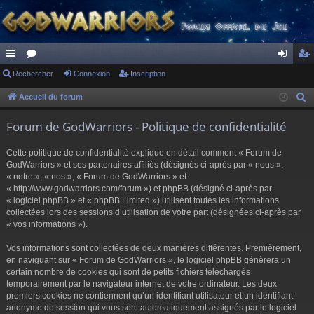
ac
Rechercher
or
Connexion
Inscription
on
ns
co
u
ne
cri
Accueil du forum
R
e
ur
m
xi
pti
Forum de GodWarriors - Politique de confidentialité
c
ci
s
on
on
h
Cette politique de confidentialité explique en détail comment « Forum de
s
e
GodWarriors » et ses partenaires affiliés (désignés ci-après par « nous »,
r
« notre », « nos », « Forum de GodWarriors » et
« http://www.godwarriors.com/forum ») et phpBB (désigné ci-après par
c
« logiciel phpBB » et « phpBB Limited ») utilisent toutes les informations
h
collectées lors des sessions d’utilisation de votre part (désignées ci-après par
e
« vos informations »).
r
Vos informations sont collectées de deux manières différentes. Premièrement,
en naviguant sur « Forum de GodWarriors », le logiciel phpBB génèrera un
certain nombre de cookies qui sont de petits fichiers téléchargés
temporairement par le navigateur internet de votre ordinateur. Les deux
premiers cookies ne contiennent qu’un identifiant utilisateur et un identifiant
anonyme de session qui vous sont automatiquement assignés par le logiciel