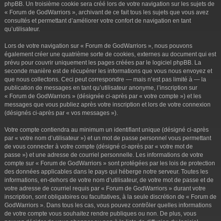
phpBB. Un troisième cookie sera créé lors de votre navigation sur les sujets de
« Forum de GodWarriors », archivant de ce fait tous les sujets que vous avez
consultés et permettant d’améliorer votre confort de navigation en tant
qu’utilisateur.
Lors de votre navigation sur « Forum de GodWarriors », nous pouvons
également créer une quatrième sorte de cookies, externes au document qui est
prévu pour couvrir uniquement les pages créées par le logiciel phpBB. La
seconde manière est de récupérer les informations que vous nous envoyez et
que nous collectons. Ceci peut correspondre — mais n’est pas limité à — la
publication de messages en tant qu’utilisateur anonyme, l’inscription sur
« Forum de GodWarriors » (désignée ci-après par « votre compte ») et les
messages que vous publiez après votre inscription et lors de votre connexion
(désignés ci-après par « vos messages »).
Votre compte contiendra au minimum un identifiant unique (désigné ci-après
par « votre nom d’utilisateur ») et un mot de passe personnel vous permettant
de vous connecter à votre compte (désigné ci-après par « votre mot de
passe ») et une adresse de courriel personnelle. Les informations de votre
compte sur « Forum de GodWarriors » sont protégées par les lois de protection
des données applicables dans le pays qui héberge notre serveur. Toutes les
informations, en-dehors de votre nom d’utilisateur, de votre mot de passe et de
votre adresse de courriel requis par « Forum de GodWarriors » durant votre
inscription, sont obligatoires ou facultatives, à la seule discrétion de « Forum de
GodWarriors ». Dans tous les cas, vous pouvez contrôler quelles informations
de votre compte vous souhaitez rendre publiques ou non. De plus, vous