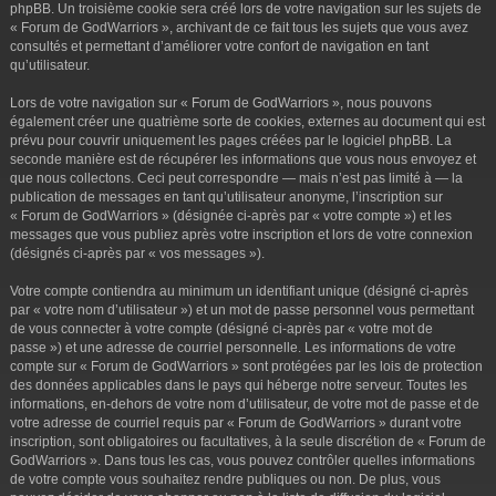
phpBB. Un troisième cookie sera créé lors de votre navigation sur les sujets de
« Forum de GodWarriors », archivant de ce fait tous les sujets que vous avez
consultés et permettant d’améliorer votre confort de navigation en tant
qu’utilisateur.
Lors de votre navigation sur « Forum de GodWarriors », nous pouvons
également créer une quatrième sorte de cookies, externes au document qui est
prévu pour couvrir uniquement les pages créées par le logiciel phpBB. La
seconde manière est de récupérer les informations que vous nous envoyez et
que nous collectons. Ceci peut correspondre — mais n’est pas limité à — la
publication de messages en tant qu’utilisateur anonyme, l’inscription sur
« Forum de GodWarriors » (désignée ci-après par « votre compte ») et les
messages que vous publiez après votre inscription et lors de votre connexion
(désignés ci-après par « vos messages »).
Votre compte contiendra au minimum un identifiant unique (désigné ci-après
par « votre nom d’utilisateur ») et un mot de passe personnel vous permettant
de vous connecter à votre compte (désigné ci-après par « votre mot de
passe ») et une adresse de courriel personnelle. Les informations de votre
compte sur « Forum de GodWarriors » sont protégées par les lois de protection
des données applicables dans le pays qui héberge notre serveur. Toutes les
informations, en-dehors de votre nom d’utilisateur, de votre mot de passe et de
votre adresse de courriel requis par « Forum de GodWarriors » durant votre
inscription, sont obligatoires ou facultatives, à la seule discrétion de « Forum de
GodWarriors ». Dans tous les cas, vous pouvez contrôler quelles informations
de votre compte vous souhaitez rendre publiques ou non. De plus, vous