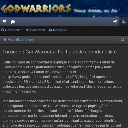
ac
Rechercher
or
Connexion
Inscription
on
ns
co
u
ne
cri
Accueil du forum
R
e
ur
m
xi
pti
Forum de GodWarriors - Politique de confidentialité
c
ci
s
on
on
h
Cette politique de confidentialité explique en détail comment « Forum de
s
e
GodWarriors » et ses partenaires affiliés (désignés ci-après par « nous »,
r
« notre », « nos », « Forum de GodWarriors » et
« http://www.godwarriors.com/forum ») et phpBB (désigné ci-après par
c
« logiciel phpBB » et « phpBB Limited ») utilisent toutes les informations
h
collectées lors des sessions d’utilisation de votre part (désignées ci-après par
e
« vos informations »).
r
Vos informations sont collectées de deux manières différentes. Premièrement,
en naviguant sur « Forum de GodWarriors », le logiciel phpBB génèrera un
certain nombre de cookies qui sont de petits fichiers téléchargés
temporairement par le navigateur internet de votre ordinateur. Les deux
premiers cookies ne contiennent qu’un identifiant utilisateur et un identifiant
anonyme de session qui vous sont automatiquement assignés par le logiciel