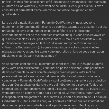
phpBB. Un troisième cookie sera créé lors de votre navigation sur les sujets de
« Forum de GodWarriors », archivant de ce fait tous les sujets que vous avez
consultés et permettant d’améliorer votre confort de navigation en tant
qu’utilisateur.
Lors de votre navigation sur « Forum de GodWarriors », nous pouvons
également créer une quatrième sorte de cookies, externes au document qui est
prévu pour couvrir uniquement les pages créées par le logiciel phpBB. La
seconde manière est de récupérer les informations que vous nous envoyez et
que nous collectons. Ceci peut correspondre — mais n’est pas limité à — la
publication de messages en tant qu’utilisateur anonyme, l’inscription sur
« Forum de GodWarriors » (désignée ci-après par « votre compte ») et les
messages que vous publiez après votre inscription et lors de votre connexion
(désignés ci-après par « vos messages »).
Votre compte contiendra au minimum un identifiant unique (désigné ci-après
par « votre nom d’utilisateur ») et un mot de passe personnel vous permettant
de vous connecter à votre compte (désigné ci-après par « votre mot de
passe ») et une adresse de courriel personnelle. Les informations de votre
compte sur « Forum de GodWarriors » sont protégées par les lois de protection
des données applicables dans le pays qui héberge notre serveur. Toutes les
informations, en-dehors de votre nom d’utilisateur, de votre mot de passe et de
votre adresse de courriel requis par « Forum de GodWarriors » durant votre
inscription, sont obligatoires ou facultatives, à la seule discrétion de « Forum de
GodWarriors ». Dans tous les cas, vous pouvez contrôler quelles informations
de votre compte vous souhaitez rendre publiques ou non. De plus, vous