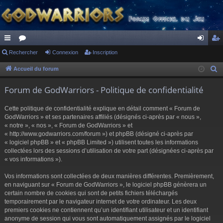
ac
Rechercher
or
Connexion
Inscription
on
ns
co
u
ne
cri
Accueil du forum
R
e
ur
m
xi
pti
Forum de GodWarriors - Politique de confidentialité
c
ci
s
on
on
h
Cette politique de confidentialité explique en détail comment « Forum de
s
e
GodWarriors » et ses partenaires affiliés (désignés ci-après par « nous »,
r
« notre », « nos », « Forum de GodWarriors » et
« http://www.godwarriors.com/forum ») et phpBB (désigné ci-après par
c
« logiciel phpBB » et « phpBB Limited ») utilisent toutes les informations
h
collectées lors des sessions d’utilisation de votre part (désignées ci-après par
e
« vos informations »).
r
Vos informations sont collectées de deux manières différentes. Premièrement,
en naviguant sur « Forum de GodWarriors », le logiciel phpBB génèrera un
certain nombre de cookies qui sont de petits fichiers téléchargés
temporairement par le navigateur internet de votre ordinateur. Les deux
premiers cookies ne contiennent qu’un identifiant utilisateur et un identifiant
anonyme de session qui vous sont automatiquement assignés par le logiciel