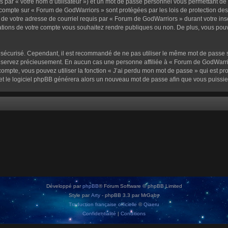
 par « votre nom d’utilisateur ») et un mot de passe personnel vous permettant de
 compte sur « Forum de GodWarriors » sont protégées par les lois de protection de
 de votre adresse de courriel requis par « Forum de GodWarriors » durant votre inscr
tions de votre compte vous souhaitez rendre publiques ou non. De plus, vous pouve
oit sécurisé. Cependant, il est recommandé de ne pas utiliser le même mot de passe s
onservez précieusement. En aucun cas une personne affiliée à « Forum de GodWarrio
ompte, vous pouvez utiliser la fonction « J’ai perdu mon mot de passe » qui est pro
l et le logiciel phpBB générera alors un nouveau mot de passe afin que vous puissie
Développé par
phpBB
® Forum Software © phpBB Limited
Style par
Arty
- phpBB 3.3 par MrGaby
Traduction française officielle
©
Qiaeru
Confidentialité
|
Conditions