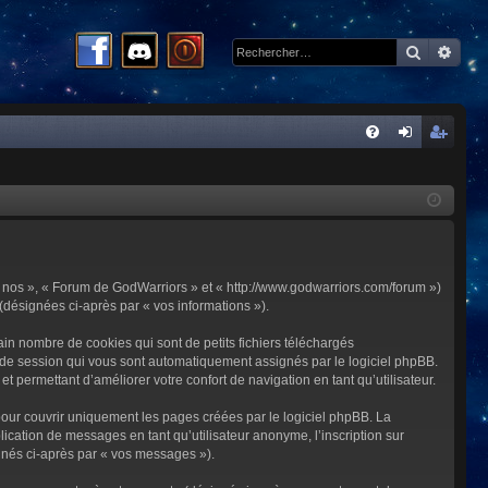
Recherc
Rech
R
FA
on
ns
Q
ne
cri
xi
pti
on
on
 « nos », « Forum de GodWarriors » et « http://www.godwarriors.com/forum »)
 (désignées ci-après par « vos informations »).
in nombre de cookies qui sont de petits fichiers téléchargés
me de session qui vous sont automatiquement assignés par le logiciel phpBB.
t permettant d’améliorer votre confort de navigation en tant qu’utilisateur.
our couvrir uniquement les pages créées par le logiciel phpBB. La
cation de messages en tant qu’utilisateur anonyme, l’inscription sur
gnés ci-après par « vos messages »).