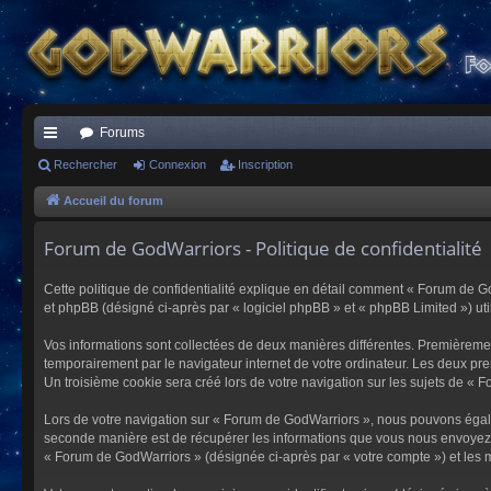
Forums
ac
Rechercher
Connexion
Inscription
co
Accueil du forum
ur
Forum de GodWarriors - Politique de confidentialité
ci
Cette politique de confidentialité explique en détail comment « Forum de Go
s
et phpBB (désigné ci-après par « logiciel phpBB » et « phpBB Limited ») utili
Vos informations sont collectées de deux manières différentes. Premièremen
temporairement par le navigateur internet de votre ordinateur. Les deux pre
Un troisième cookie sera créé lors de votre navigation sur les sujets de « F
Lors de votre navigation sur « Forum de GodWarriors », nous pouvons égal
seconde manière est de récupérer les informations que vous nous envoyez et
« Forum de GodWarriors » (désignée ci-après par « votre compte ») et les m