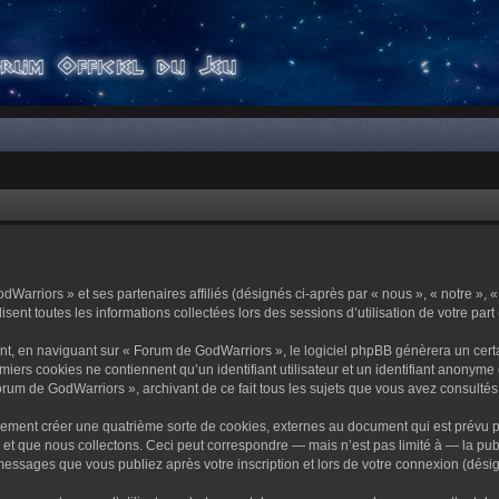
dWarriors » et ses partenaires affiliés (désignés ci-après par « nous », « notre »,
sent toutes les informations collectées lors des sessions d’utilisation de votre part
t, en naviguant sur « Forum de GodWarriors », le logiciel phpBB génèrera un certa
miers cookies ne contiennent qu’un identifiant utilisateur et un identifiant anony
orum de GodWarriors », archivant de ce fait tous les sujets que vous avez consultés e
ement créer une quatrième sorte de cookies, externes au document qui est prévu p
 que nous collectons. Ceci peut correspondre — mais n’est pas limité à — la publi
essages que vous publiez après votre inscription et lors de votre connexion (dési