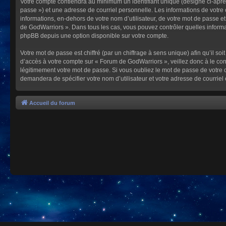
Votre compte contiendra au minimum un identifiant unique (désigné ci-après
passe ») et une adresse de courriel personnelle. Les informations de votre
informations, en-dehors de votre nom d’utilisateur, de votre mot de passe et
de GodWarriors ». Dans tous les cas, vous pouvez contrôler quelles informa
phpBB depuis une option disponible sur votre compte.
Votre mot de passe est chiffré (par un chiffrage à sens unique) afin qu’il s
d’accès à votre compte sur « Forum de GodWarriors », veillez donc à le c
légitimement votre mot de passe. Si vous oubliez le mot de passe de votre c
demandera de spécifier votre nom d’utilisateur et votre adresse de courrie
Accueil du forum