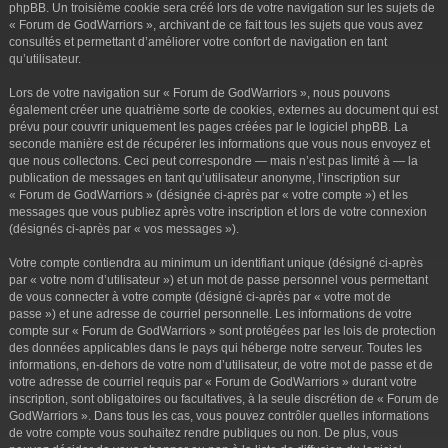
phpBB. Un troisième cookie sera créé lors de votre navigation sur les sujets de
« Forum de GodWarriors », archivant de ce fait tous les sujets que vous avez
consultés et permettant d’améliorer votre confort de navigation en tant
qu’utilisateur.
Lors de votre navigation sur « Forum de GodWarriors », nous pouvons
également créer une quatrième sorte de cookies, externes au document qui est
prévu pour couvrir uniquement les pages créées par le logiciel phpBB. La
seconde manière est de récupérer les informations que vous nous envoyez et
que nous collectons. Ceci peut correspondre — mais n’est pas limité à — la
publication de messages en tant qu’utilisateur anonyme, l’inscription sur
« Forum de GodWarriors » (désignée ci-après par « votre compte ») et les
messages que vous publiez après votre inscription et lors de votre connexion
(désignés ci-après par « vos messages »).
Votre compte contiendra au minimum un identifiant unique (désigné ci-après
par « votre nom d’utilisateur ») et un mot de passe personnel vous permettant
de vous connecter à votre compte (désigné ci-après par « votre mot de
passe ») et une adresse de courriel personnelle. Les informations de votre
compte sur « Forum de GodWarriors » sont protégées par les lois de protection
des données applicables dans le pays qui héberge notre serveur. Toutes les
informations, en-dehors de votre nom d’utilisateur, de votre mot de passe et de
votre adresse de courriel requis par « Forum de GodWarriors » durant votre
inscription, sont obligatoires ou facultatives, à la seule discrétion de « Forum de
GodWarriors ». Dans tous les cas, vous pouvez contrôler quelles informations
de votre compte vous souhaitez rendre publiques ou non. De plus, vous