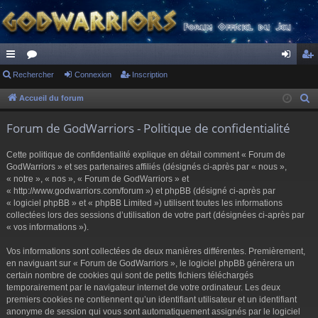
ac
Rechercher
or
Connexion
Inscription
on
ns
co
u
ne
cri
Accueil du forum
R
e
ur
m
xi
pti
Forum de GodWarriors - Politique de confidentialité
c
ci
s
on
on
h
Cette politique de confidentialité explique en détail comment « Forum de
s
e
GodWarriors » et ses partenaires affiliés (désignés ci-après par « nous »,
r
« notre », « nos », « Forum de GodWarriors » et
« http://www.godwarriors.com/forum ») et phpBB (désigné ci-après par
c
« logiciel phpBB » et « phpBB Limited ») utilisent toutes les informations
h
collectées lors des sessions d’utilisation de votre part (désignées ci-après par
e
« vos informations »).
r
Vos informations sont collectées de deux manières différentes. Premièrement,
en naviguant sur « Forum de GodWarriors », le logiciel phpBB génèrera un
certain nombre de cookies qui sont de petits fichiers téléchargés
temporairement par le navigateur internet de votre ordinateur. Les deux
premiers cookies ne contiennent qu’un identifiant utilisateur et un identifiant
anonyme de session qui vous sont automatiquement assignés par le logiciel