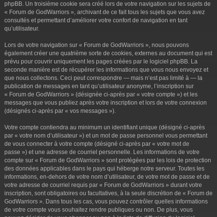
phpBB. Un troisième cookie sera créé lors de votre navigation sur les sujets de
« Forum de GodWarriors », archivant de ce fait tous les sujets que vous avez
consultés et permettant d’améliorer votre confort de navigation en tant
qu’utilisateur.
Lors de votre navigation sur « Forum de GodWarriors », nous pouvons
également créer une quatrième sorte de cookies, externes au document qui est
prévu pour couvrir uniquement les pages créées par le logiciel phpBB. La
seconde manière est de récupérer les informations que vous nous envoyez et
que nous collectons. Ceci peut correspondre — mais n’est pas limité à — la
publication de messages en tant qu’utilisateur anonyme, l’inscription sur
« Forum de GodWarriors » (désignée ci-après par « votre compte ») et les
messages que vous publiez après votre inscription et lors de votre connexion
(désignés ci-après par « vos messages »).
Votre compte contiendra au minimum un identifiant unique (désigné ci-après
par « votre nom d’utilisateur ») et un mot de passe personnel vous permettant
de vous connecter à votre compte (désigné ci-après par « votre mot de
passe ») et une adresse de courriel personnelle. Les informations de votre
compte sur « Forum de GodWarriors » sont protégées par les lois de protection
des données applicables dans le pays qui héberge notre serveur. Toutes les
informations, en-dehors de votre nom d’utilisateur, de votre mot de passe et de
votre adresse de courriel requis par « Forum de GodWarriors » durant votre
inscription, sont obligatoires ou facultatives, à la seule discrétion de « Forum de
GodWarriors ». Dans tous les cas, vous pouvez contrôler quelles informations
de votre compte vous souhaitez rendre publiques ou non. De plus, vous