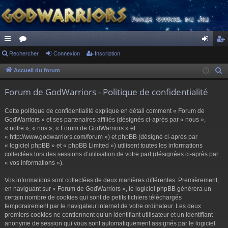
ac
Rechercher
or
Connexion
Inscription
on
ns
co
u
ne
cri
Accueil du forum
R
e
ur
m
xi
pti
Forum de GodWarriors - Politique de confidentialité
c
ci
s
on
on
h
Cette politique de confidentialité explique en détail comment « Forum de
s
e
GodWarriors » et ses partenaires affiliés (désignés ci-après par « nous »,
r
« notre », « nos », « Forum de GodWarriors » et
« http://www.godwarriors.com/forum ») et phpBB (désigné ci-après par
c
« logiciel phpBB » et « phpBB Limited ») utilisent toutes les informations
h
collectées lors des sessions d’utilisation de votre part (désignées ci-après par
e
« vos informations »).
r
Vos informations sont collectées de deux manières différentes. Premièrement,
en naviguant sur « Forum de GodWarriors », le logiciel phpBB génèrera un
certain nombre de cookies qui sont de petits fichiers téléchargés
temporairement par le navigateur internet de votre ordinateur. Les deux
premiers cookies ne contiennent qu’un identifiant utilisateur et un identifiant
anonyme de session qui vous sont automatiquement assignés par le logiciel