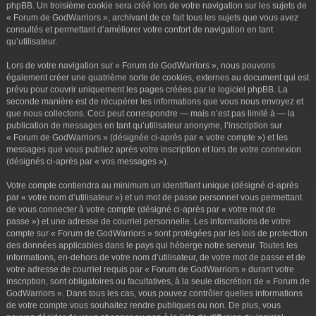
phpBB. Un troisième cookie sera créé lors de votre navigation sur les sujets de
« Forum de GodWarriors », archivant de ce fait tous les sujets que vous avez
consultés et permettant d’améliorer votre confort de navigation en tant
qu’utilisateur.
Lors de votre navigation sur « Forum de GodWarriors », nous pouvons
également créer une quatrième sorte de cookies, externes au document qui est
prévu pour couvrir uniquement les pages créées par le logiciel phpBB. La
seconde manière est de récupérer les informations que vous nous envoyez et
que nous collectons. Ceci peut correspondre — mais n’est pas limité à — la
publication de messages en tant qu’utilisateur anonyme, l’inscription sur
« Forum de GodWarriors » (désignée ci-après par « votre compte ») et les
messages que vous publiez après votre inscription et lors de votre connexion
(désignés ci-après par « vos messages »).
Votre compte contiendra au minimum un identifiant unique (désigné ci-après
par « votre nom d’utilisateur ») et un mot de passe personnel vous permettant
de vous connecter à votre compte (désigné ci-après par « votre mot de
passe ») et une adresse de courriel personnelle. Les informations de votre
compte sur « Forum de GodWarriors » sont protégées par les lois de protection
des données applicables dans le pays qui héberge notre serveur. Toutes les
informations, en-dehors de votre nom d’utilisateur, de votre mot de passe et de
votre adresse de courriel requis par « Forum de GodWarriors » durant votre
inscription, sont obligatoires ou facultatives, à la seule discrétion de « Forum de
GodWarriors ». Dans tous les cas, vous pouvez contrôler quelles informations
de votre compte vous souhaitez rendre publiques ou non. De plus, vous