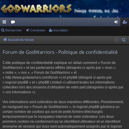
ac
Rechercher
or
Connexion
Inscription
on
ns
co
u
ne
cri
Accueil du forum
R
e
ur
m
xi
pti
Forum de GodWarriors - Politique de confidentialité
c
ci
s
on
on
h
Cette politique de confidentialité explique en détail comment « Forum de
s
e
GodWarriors » et ses partenaires affiliés (désignés ci-après par « nous »,
r
« notre », « nos », « Forum de GodWarriors » et
« http://www.godwarriors.com/forum ») et phpBB (désigné ci-après par
c
« logiciel phpBB » et « phpBB Limited ») utilisent toutes les informations
h
collectées lors des sessions d’utilisation de votre part (désignées ci-après par
e
« vos informations »).
r
Vos informations sont collectées de deux manières différentes. Premièrement,
en naviguant sur « Forum de GodWarriors », le logiciel phpBB génèrera un
certain nombre de cookies qui sont de petits fichiers téléchargés
temporairement par le navigateur internet de votre ordinateur. Les deux
premiers cookies ne contiennent qu’un identifiant utilisateur et un identifiant
anonyme de session qui vous sont automatiquement assignés par le logiciel