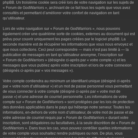
phpBB. Un troisième cookie sera créé lors de votre navigation sur les sujets de
« Forum de GodWarriors », archivant de ce fait tous les sujets que vous avez
consultés et permettant d’améliorer votre confort de navigation en tant
qu’utilisateur.
Lors de votre navigation sur « Forum de GodWarriors », nous pouvons
également créer une quatrième sorte de cookies, externes au document qui est
prévu pour couvrir uniquement les pages créées par le logiciel phpBB. La
seconde manière est de récupérer les informations que vous nous envoyez et
que nous collectons. Ceci peut correspondre — mais n’est pas limité à — la
publication de messages en tant qu’utilisateur anonyme, l’inscription sur
« Forum de GodWarriors » (désignée ci-après par « votre compte ») et les
messages que vous publiez après votre inscription et lors de votre connexion
(désignés ci-après par « vos messages »).
Votre compte contiendra au minimum un identifiant unique (désigné ci-après
par « votre nom d’utilisateur ») et un mot de passe personnel vous permettant
de vous connecter à votre compte (désigné ci-après par « votre mot de
passe ») et une adresse de courriel personnelle. Les informations de votre
compte sur « Forum de GodWarriors » sont protégées par les lois de protection
des données applicables dans le pays qui héberge notre serveur. Toutes les
informations, en-dehors de votre nom d’utilisateur, de votre mot de passe et de
votre adresse de courriel requis par « Forum de GodWarriors » durant votre
inscription, sont obligatoires ou facultatives, à la seule discrétion de « Forum de
GodWarriors ». Dans tous les cas, vous pouvez contrôler quelles informations
de votre compte vous souhaitez rendre publiques ou non. De plus, vous