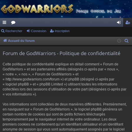
ac
Rechercher
or
Connexion
Inscription
on
ns
co
u
ne
cri
Accueil du forum
R
e
ur
m
xi
pti
Forum de GodWarriors - Politique de confidentialité
c
ci
s
on
on
h
Cette politique de confidentialité explique en détail comment « Forum de
s
e
GodWarriors » et ses partenaires affiliés (désignés ci-après par « nous »,
r
« notre », « nos », « Forum de GodWarriors » et
« http://www.godwarriors.com/forum ») et phpBB (désigné ci-après par
c
« logiciel phpBB » et « phpBB Limited ») utilisent toutes les informations
h
collectées lors des sessions d’utilisation de votre part (désignées ci-après par
e
« vos informations »).
r
Vos informations sont collectées de deux manières différentes. Premièrement,
en naviguant sur « Forum de GodWarriors », le logiciel phpBB génèrera un
certain nombre de cookies qui sont de petits fichiers téléchargés
temporairement par le navigateur internet de votre ordinateur. Les deux
premiers cookies ne contiennent qu’un identifiant utilisateur et un identifiant
anonyme de session qui vous sont automatiquement assignés par le logiciel