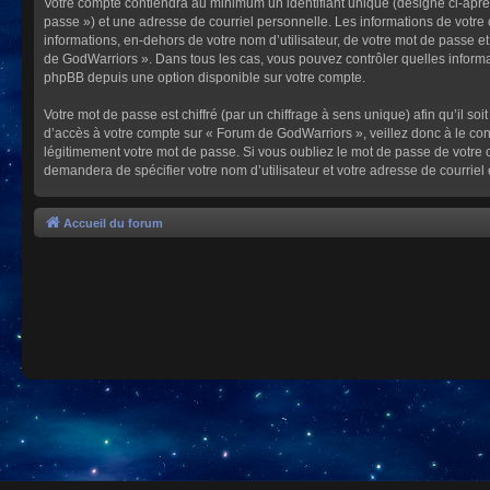
Votre compte contiendra au minimum un identifiant unique (désigné ci-après
passe ») et une adresse de courriel personnelle. Les informations de votre
informations, en-dehors de votre nom d’utilisateur, de votre mot de passe et
de GodWarriors ». Dans tous les cas, vous pouvez contrôler quelles informa
phpBB depuis une option disponible sur votre compte.
Votre mot de passe est chiffré (par un chiffrage à sens unique) afin qu’il s
d’accès à votre compte sur « Forum de GodWarriors », veillez donc à le c
légitimement votre mot de passe. Si vous oubliez le mot de passe de votre c
demandera de spécifier votre nom d’utilisateur et votre adresse de courrie
Accueil du forum