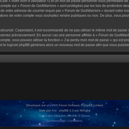
 par « votre nom d’utilisateur ») et un mot de passe personnel vous permettant de
 compte sur « Forum de GodWarriors » sont protégées par les lois de protection de
 de votre adresse de courriel requis par « Forum de GodWarriors » durant votre inscr
tions de votre compte vous souhaitez rendre publiques ou non. De plus, vous pouve
oit sécurisé. Cependant, il est recommandé de ne pas utiliser le même mot de passe s
onservez précieusement. En aucun cas une personne affiliée à « Forum de GodWarrio
ompte, vous pouvez utiliser la fonction « J’ai perdu mon mot de passe » qui est pro
l et le logiciel phpBB générera alors un nouveau mot de passe afin que vous puissie
Développé par
phpBB
® Forum Software © phpBB Limited
Style par
Arty
- phpBB 3.3 par MrGaby
Traduction française officielle
©
Qiaeru
Confidentialité
|
Conditions