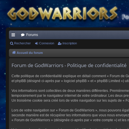
Forums
ac
Rechercher
Connexion
Inscription
co
Accueil du forum
ur
Forum de GodWarriors - Politique de confidentialité
ci
Cette politique de confidentialité explique en détail comment « Forum de Go
s
et phpBB (désigné ci-après par « logiciel phpBB » et « phpBB Limited ») utili
Vos informations sont collectées de deux manières différentes. Premièremen
temporairement par le navigateur internet de votre ordinateur. Les deux pre
Un troisième cookie sera créé lors de votre navigation sur les sujets de « F
Lors de votre navigation sur « Forum de GodWarriors », nous pouvons égal
seconde manière est de récupérer les informations que vous nous envoyez et
« Forum de GodWarriors » (désignée ci-après par « votre compte ») et les m