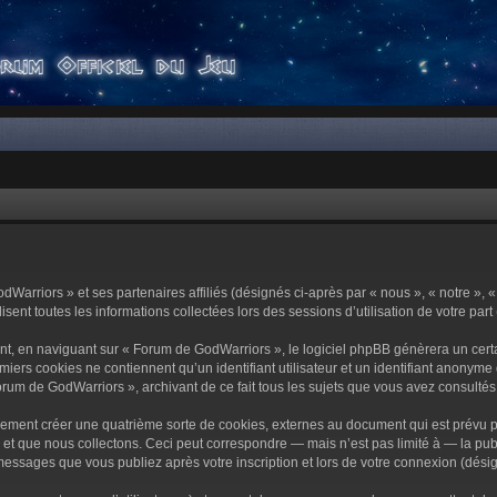
dWarriors » et ses partenaires affiliés (désignés ci-après par « nous », « notre »,
sent toutes les informations collectées lors des sessions d’utilisation de votre part
t, en naviguant sur « Forum de GodWarriors », le logiciel phpBB génèrera un certa
miers cookies ne contiennent qu’un identifiant utilisateur et un identifiant anony
orum de GodWarriors », archivant de ce fait tous les sujets que vous avez consultés e
ement créer une quatrième sorte de cookies, externes au document qui est prévu p
 que nous collectons. Ceci peut correspondre — mais n’est pas limité à — la publi
essages que vous publiez après votre inscription et lors de votre connexion (dési