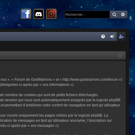
Recherc
Rech
R
FA
on
ns
Q
ne
cri
xi
pti
on
on
 « nos », « Forum de GodWarriors » et « http://www.godwarriors.com/forum »)
 (désignées ci-après par « vos informations »).
in nombre de cookies qui sont de petits fichiers téléchargés
me de session qui vous sont automatiquement assignés par le logiciel phpBB.
t permettant d’améliorer votre confort de navigation en tant qu’utilisateur.
our couvrir uniquement les pages créées par le logiciel phpBB. La
cation de messages en tant qu’utilisateur anonyme, l’inscription sur
gnés ci-après par « vos messages »).