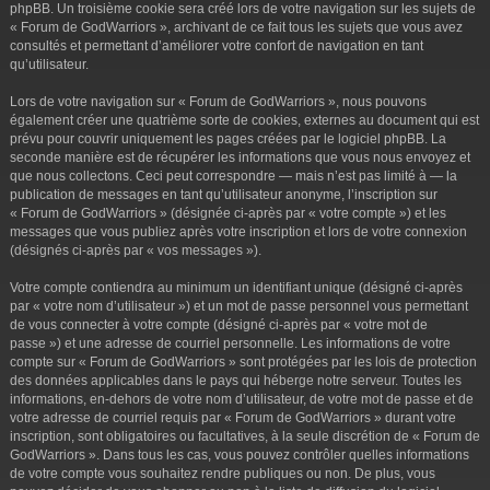
phpBB. Un troisième cookie sera créé lors de votre navigation sur les sujets de
« Forum de GodWarriors », archivant de ce fait tous les sujets que vous avez
consultés et permettant d’améliorer votre confort de navigation en tant
qu’utilisateur.
Lors de votre navigation sur « Forum de GodWarriors », nous pouvons
également créer une quatrième sorte de cookies, externes au document qui est
prévu pour couvrir uniquement les pages créées par le logiciel phpBB. La
seconde manière est de récupérer les informations que vous nous envoyez et
que nous collectons. Ceci peut correspondre — mais n’est pas limité à — la
publication de messages en tant qu’utilisateur anonyme, l’inscription sur
« Forum de GodWarriors » (désignée ci-après par « votre compte ») et les
messages que vous publiez après votre inscription et lors de votre connexion
(désignés ci-après par « vos messages »).
Votre compte contiendra au minimum un identifiant unique (désigné ci-après
par « votre nom d’utilisateur ») et un mot de passe personnel vous permettant
de vous connecter à votre compte (désigné ci-après par « votre mot de
passe ») et une adresse de courriel personnelle. Les informations de votre
compte sur « Forum de GodWarriors » sont protégées par les lois de protection
des données applicables dans le pays qui héberge notre serveur. Toutes les
informations, en-dehors de votre nom d’utilisateur, de votre mot de passe et de
votre adresse de courriel requis par « Forum de GodWarriors » durant votre
inscription, sont obligatoires ou facultatives, à la seule discrétion de « Forum de
GodWarriors ». Dans tous les cas, vous pouvez contrôler quelles informations
de votre compte vous souhaitez rendre publiques ou non. De plus, vous