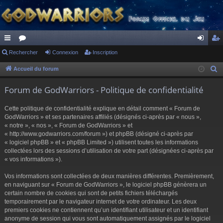
ac
Rechercher
or
Connexion
Inscription
on
ns
co
u
ne
cri
Accueil du forum
R
e
ur
m
xi
pti
Forum de GodWarriors - Politique de confidentialité
c
ci
s
on
on
h
Cette politique de confidentialité explique en détail comment « Forum de
s
e
GodWarriors » et ses partenaires affiliés (désignés ci-après par « nous »,
r
« notre », « nos », « Forum de GodWarriors » et
« http://www.godwarriors.com/forum ») et phpBB (désigné ci-après par
c
« logiciel phpBB » et « phpBB Limited ») utilisent toutes les informations
h
collectées lors des sessions d’utilisation de votre part (désignées ci-après par
e
« vos informations »).
r
Vos informations sont collectées de deux manières différentes. Premièrement,
en naviguant sur « Forum de GodWarriors », le logiciel phpBB génèrera un
certain nombre de cookies qui sont de petits fichiers téléchargés
temporairement par le navigateur internet de votre ordinateur. Les deux
premiers cookies ne contiennent qu’un identifiant utilisateur et un identifiant
anonyme de session qui vous sont automatiquement assignés par le logiciel