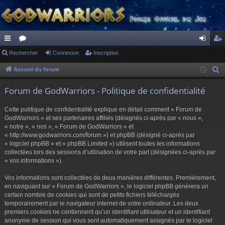
ac
Rechercher
or
Connexion
Inscription
on
ns
co
u
ne
cri
Accueil du forum
R
e
ur
m
xi
pti
Forum de GodWarriors - Politique de confidentialité
c
ci
s
on
on
h
Cette politique de confidentialité explique en détail comment « Forum de
s
e
GodWarriors » et ses partenaires affiliés (désignés ci-après par « nous »,
r
« notre », « nos », « Forum de GodWarriors » et
« http://www.godwarriors.com/forum ») et phpBB (désigné ci-après par
c
« logiciel phpBB » et « phpBB Limited ») utilisent toutes les informations
h
collectées lors des sessions d’utilisation de votre part (désignées ci-après par
e
« vos informations »).
r
Vos informations sont collectées de deux manières différentes. Premièrement,
en naviguant sur « Forum de GodWarriors », le logiciel phpBB génèrera un
certain nombre de cookies qui sont de petits fichiers téléchargés
temporairement par le navigateur internet de votre ordinateur. Les deux
premiers cookies ne contiennent qu’un identifiant utilisateur et un identifiant
anonyme de session qui vous sont automatiquement assignés par le logiciel