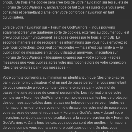
phpBB. Un troisième cookie sera créé lors de votre navigation sur les sujets de
« Forum de GodWarriors », archivant de ce fait tous les sujets que vous avez
consultés et permettant d’améliorer votre confort de navigation en tant
qu’utilisateur.
Lors de votre navigation sur « Forum de GodWarriors », nous pouvons
également créer une quatrième sorte de cookies, externes au document qui est
prévu pour couvrir uniquement les pages créées par le logiciel phpBB. La
seconde manière est de récupérer les informations que vous nous envoyez et
que nous collectons. Ceci peut correspondre — mais n’est pas limité à — la
publication de messages en tant qu’utilisateur anonyme, l’inscription sur
« Forum de GodWarriors » (désignée ci-après par « votre compte ») et les
messages que vous publiez après votre inscription et lors de votre connexion
(désignés ci-après par « vos messages »).
Votre compte contiendra au minimum un identifiant unique (désigné ci-après
par « votre nom d’utilisateur ») et un mot de passe personnel vous permettant
de vous connecter à votre compte (désigné ci-après par « votre mot de
passe ») et une adresse de courriel personnelle. Les informations de votre
compte sur « Forum de GodWarriors » sont protégées par les lois de protection
des données applicables dans le pays qui héberge notre serveur. Toutes les
informations, en-dehors de votre nom d’utilisateur, de votre mot de passe et de
votre adresse de courriel requis par « Forum de GodWarriors » durant votre
inscription, sont obligatoires ou facultatives, à la seule discrétion de « Forum de
GodWarriors ». Dans tous les cas, vous pouvez contrôler quelles informations
de votre compte vous souhaitez rendre publiques ou non. De plus, vous