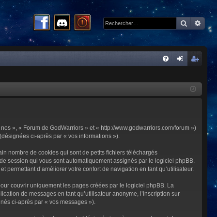
Recherc
Rech
R
FA
on
ns
Q
ne
cri
xi
pti
on
on
 « nos », « Forum de GodWarriors » et « http://www.godwarriors.com/forum »)
 (désignées ci-après par « vos informations »).
in nombre de cookies qui sont de petits fichiers téléchargés
me de session qui vous sont automatiquement assignés par le logiciel phpBB.
t permettant d’améliorer votre confort de navigation en tant qu’utilisateur.
our couvrir uniquement les pages créées par le logiciel phpBB. La
cation de messages en tant qu’utilisateur anonyme, l’inscription sur
gnés ci-après par « vos messages »).