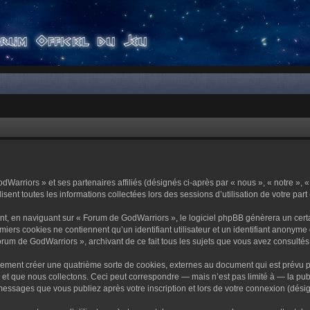
dWarriors » et ses partenaires affiliés (désignés ci-après par « nous », « notre »,
sent toutes les informations collectées lors des sessions d’utilisation de votre part
t, en naviguant sur « Forum de GodWarriors », le logiciel phpBB génèrera un certa
miers cookies ne contiennent qu’un identifiant utilisateur et un identifiant anony
orum de GodWarriors », archivant de ce fait tous les sujets que vous avez consultés e
ement créer une quatrième sorte de cookies, externes au document qui est prévu p
 que nous collectons. Ceci peut correspondre — mais n’est pas limité à — la publi
essages que vous publiez après votre inscription et lors de votre connexion (dési