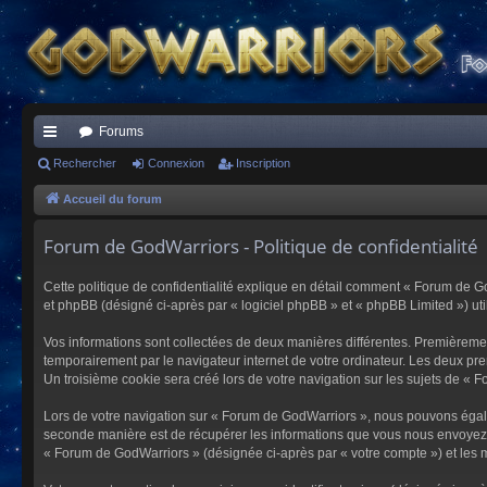
Forums
ac
Rechercher
Connexion
Inscription
co
Accueil du forum
ur
Forum de GodWarriors - Politique de confidentialité
ci
Cette politique de confidentialité explique en détail comment « Forum de Go
s
et phpBB (désigné ci-après par « logiciel phpBB » et « phpBB Limited ») utili
Vos informations sont collectées de deux manières différentes. Premièremen
temporairement par le navigateur internet de votre ordinateur. Les deux pre
Un troisième cookie sera créé lors de votre navigation sur les sujets de « F
Lors de votre navigation sur « Forum de GodWarriors », nous pouvons égal
seconde manière est de récupérer les informations que vous nous envoyez et
« Forum de GodWarriors » (désignée ci-après par « votre compte ») et les m