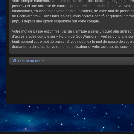
Votre compte contiendra au minimum un identifiant unique (désigné ci-après
passe ») et une adresse de courriel personnelle. Les informations de votre
informations, en-dehors de votre nom d’utilisateur, de votre mot de passe et
de GodWarriors ». Dans tous les cas, vous pouvez contrôler quelles informa
phpBB depuis une option disponible sur votre compte.
Votre mot de passe est chiffré (par un chiffrage à sens unique) afin qu’il s
d’accès à votre compte sur « Forum de GodWarriors », veillez donc à le c
légitimement votre mot de passe. Si vous oubliez le mot de passe de votre c
demandera de spécifier votre nom d’utilisateur et votre adresse de courrie
Accueil du forum