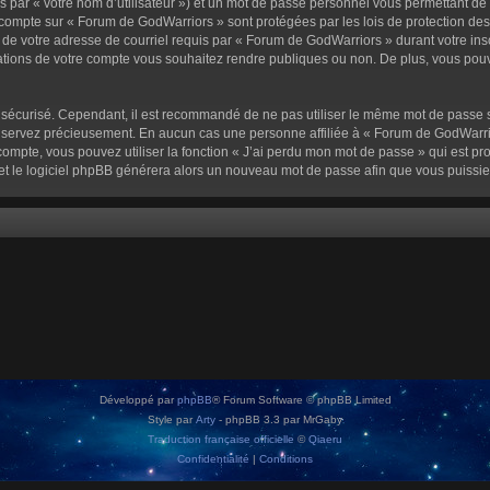
 par « votre nom d’utilisateur ») et un mot de passe personnel vous permettant de
 compte sur « Forum de GodWarriors » sont protégées par les lois de protection de
 de votre adresse de courriel requis par « Forum de GodWarriors » durant votre inscr
tions de votre compte vous souhaitez rendre publiques ou non. De plus, vous pouve
oit sécurisé. Cependant, il est recommandé de ne pas utiliser le même mot de passe s
onservez précieusement. En aucun cas une personne affiliée à « Forum de GodWarrio
ompte, vous pouvez utiliser la fonction « J’ai perdu mon mot de passe » qui est pro
l et le logiciel phpBB générera alors un nouveau mot de passe afin que vous puissie
Développé par
phpBB
® Forum Software © phpBB Limited
Style par
Arty
- phpBB 3.3 par MrGaby
Traduction française officielle
©
Qiaeru
Confidentialité
|
Conditions