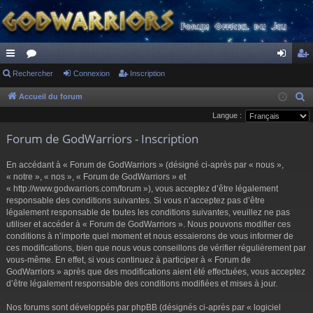
ac
Rechercher
or
Connexion
Inscription
on
ns
co
u
ne
cri
Accueil du forum
R
e
Langue :
ur
m
xi
pti
c
Forum de GodWarriors - Inscription
ci
s
on
on
h
s
e
En accédant à « Forum de GodWarriors » (désigné ci-après par « nous »,
r
« notre », « nos », « Forum de GodWarriors » et
« http://www.godwarriors.com/forum »), vous acceptez d’être légalement
c
responsable des conditions suivantes. Si vous n’acceptez pas d’être
h
légalement responsable de toutes les conditions suivantes, veuillez ne pas
e
utiliser et accéder à « Forum de GodWarriors ». Nous pouvons modifier ces
r
conditions à n’importe quel moment et nous essaierons de vous informer de
ces modifications, bien que nous vous conseillons de vérifier régulièrement par
vous-même. En effet, si vous continuez à participer à « Forum de
GodWarriors » après que des modifications aient été effectuées, vous acceptez
d’être légalement responsable des conditions modifiées et mises à jour.
Nos forums sont développés par phpBB (désignés ci-après par « logiciel