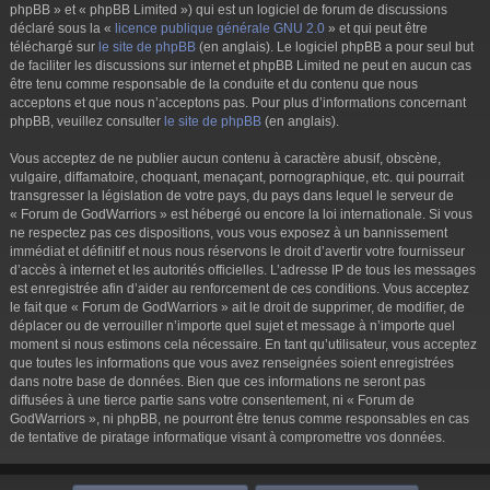
phpBB » et « phpBB Limited ») qui est un logiciel de forum de discussions
déclaré sous la «
licence publique générale GNU 2.0
» et qui peut être
téléchargé sur
le site de phpBB
(en anglais). Le logiciel phpBB a pour seul but
de faciliter les discussions sur internet et phpBB Limited ne peut en aucun cas
être tenu comme responsable de la conduite et du contenu que nous
acceptons et que nous n’acceptons pas. Pour plus d’informations concernant
phpBB, veuillez consulter
le site de phpBB
(en anglais).
Vous acceptez de ne publier aucun contenu à caractère abusif, obscène,
vulgaire, diffamatoire, choquant, menaçant, pornographique, etc. qui pourrait
transgresser la législation de votre pays, du pays dans lequel le serveur de
« Forum de GodWarriors » est hébergé ou encore la loi internationale. Si vous
ne respectez pas ces dispositions, vous vous exposez à un bannissement
immédiat et définitif et nous nous réservons le droit d’avertir votre fournisseur
d’accès à internet et les autorités officielles. L’adresse IP de tous les messages
est enregistrée afin d’aider au renforcement de ces conditions. Vous acceptez
le fait que « Forum de GodWarriors » ait le droit de supprimer, de modifier, de
déplacer ou de verrouiller n’importe quel sujet et message à n’importe quel
moment si nous estimons cela nécessaire. En tant qu’utilisateur, vous acceptez
que toutes les informations que vous avez renseignées soient enregistrées
dans notre base de données. Bien que ces informations ne seront pas
diffusées à une tierce partie sans votre consentement, ni « Forum de
GodWarriors », ni phpBB, ne pourront être tenus comme responsables en cas
de tentative de piratage informatique visant à compromettre vos données.