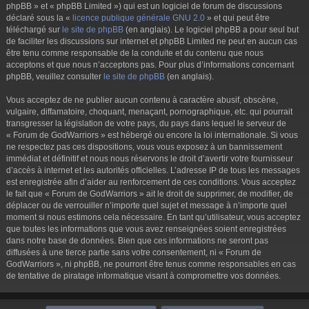
phpBB » et « phpBB Limited ») qui est un logiciel de forum de discussions
déclaré sous la «
licence publique générale GNU 2.0
» et qui peut être
téléchargé sur
le site de phpBB
(en anglais). Le logiciel phpBB a pour seul but
de faciliter les discussions sur internet et phpBB Limited ne peut en aucun cas
être tenu comme responsable de la conduite et du contenu que nous
acceptons et que nous n’acceptons pas. Pour plus d’informations concernant
phpBB, veuillez consulter
le site de phpBB
(en anglais).
Vous acceptez de ne publier aucun contenu à caractère abusif, obscène,
vulgaire, diffamatoire, choquant, menaçant, pornographique, etc. qui pourrait
transgresser la législation de votre pays, du pays dans lequel le serveur de
« Forum de GodWarriors » est hébergé ou encore la loi internationale. Si vous
ne respectez pas ces dispositions, vous vous exposez à un bannissement
immédiat et définitif et nous nous réservons le droit d’avertir votre fournisseur
d’accès à internet et les autorités officielles. L’adresse IP de tous les messages
est enregistrée afin d’aider au renforcement de ces conditions. Vous acceptez
le fait que « Forum de GodWarriors » ait le droit de supprimer, de modifier, de
déplacer ou de verrouiller n’importe quel sujet et message à n’importe quel
moment si nous estimons cela nécessaire. En tant qu’utilisateur, vous acceptez
que toutes les informations que vous avez renseignées soient enregistrées
dans notre base de données. Bien que ces informations ne seront pas
diffusées à une tierce partie sans votre consentement, ni « Forum de
GodWarriors », ni phpBB, ne pourront être tenus comme responsables en cas
de tentative de piratage informatique visant à compromettre vos données.