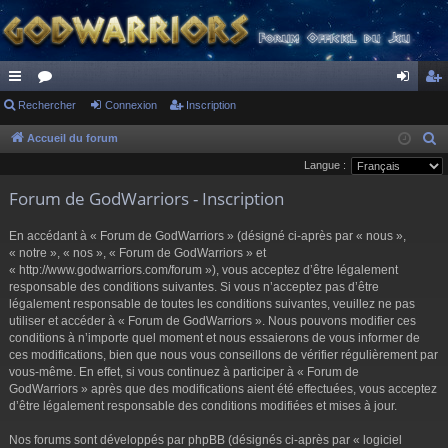
ac
Rechercher
or
Connexion
Inscription
on
ns
co
u
ne
cri
Accueil du forum
R
e
Langue :
ur
m
xi
pti
c
Forum de GodWarriors - Inscription
ci
s
on
on
h
s
e
En accédant à « Forum de GodWarriors » (désigné ci-après par « nous »,
r
« notre », « nos », « Forum de GodWarriors » et
« http://www.godwarriors.com/forum »), vous acceptez d’être légalement
c
responsable des conditions suivantes. Si vous n’acceptez pas d’être
h
légalement responsable de toutes les conditions suivantes, veuillez ne pas
e
utiliser et accéder à « Forum de GodWarriors ». Nous pouvons modifier ces
r
conditions à n’importe quel moment et nous essaierons de vous informer de
ces modifications, bien que nous vous conseillons de vérifier régulièrement par
vous-même. En effet, si vous continuez à participer à « Forum de
GodWarriors » après que des modifications aient été effectuées, vous acceptez
d’être légalement responsable des conditions modifiées et mises à jour.
Nos forums sont développés par phpBB (désignés ci-après par « logiciel