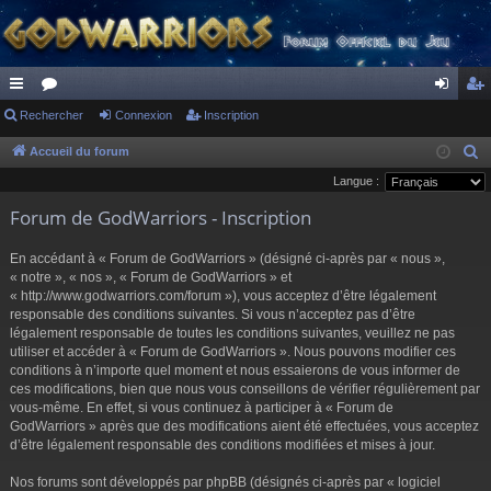
ac
Rechercher
or
Connexion
Inscription
on
ns
co
u
ne
cri
Accueil du forum
R
e
Langue :
ur
m
xi
pti
c
Forum de GodWarriors - Inscription
ci
s
on
on
h
s
e
En accédant à « Forum de GodWarriors » (désigné ci-après par « nous »,
r
« notre », « nos », « Forum de GodWarriors » et
« http://www.godwarriors.com/forum »), vous acceptez d’être légalement
c
responsable des conditions suivantes. Si vous n’acceptez pas d’être
h
légalement responsable de toutes les conditions suivantes, veuillez ne pas
e
utiliser et accéder à « Forum de GodWarriors ». Nous pouvons modifier ces
r
conditions à n’importe quel moment et nous essaierons de vous informer de
ces modifications, bien que nous vous conseillons de vérifier régulièrement par
vous-même. En effet, si vous continuez à participer à « Forum de
GodWarriors » après que des modifications aient été effectuées, vous acceptez
d’être légalement responsable des conditions modifiées et mises à jour.
Nos forums sont développés par phpBB (désignés ci-après par « logiciel