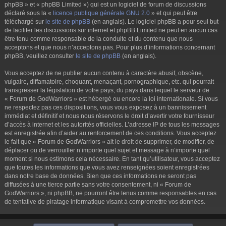
phpBB » et « phpBB Limited ») qui est un logiciel de forum de discussions
déclaré sous la «
licence publique générale GNU 2.0
» et qui peut être
téléchargé sur
le site de phpBB
(en anglais). Le logiciel phpBB a pour seul but
de faciliter les discussions sur internet et phpBB Limited ne peut en aucun cas
être tenu comme responsable de la conduite et du contenu que nous
acceptons et que nous n’acceptons pas. Pour plus d’informations concernant
phpBB, veuillez consulter
le site de phpBB
(en anglais).
Vous acceptez de ne publier aucun contenu à caractère abusif, obscène,
vulgaire, diffamatoire, choquant, menaçant, pornographique, etc. qui pourrait
transgresser la législation de votre pays, du pays dans lequel le serveur de
« Forum de GodWarriors » est hébergé ou encore la loi internationale. Si vous
ne respectez pas ces dispositions, vous vous exposez à un bannissement
immédiat et définitif et nous nous réservons le droit d’avertir votre fournisseur
d’accès à internet et les autorités officielles. L’adresse IP de tous les messages
est enregistrée afin d’aider au renforcement de ces conditions. Vous acceptez
le fait que « Forum de GodWarriors » ait le droit de supprimer, de modifier, de
déplacer ou de verrouiller n’importe quel sujet et message à n’importe quel
moment si nous estimons cela nécessaire. En tant qu’utilisateur, vous acceptez
que toutes les informations que vous avez renseignées soient enregistrées
dans notre base de données. Bien que ces informations ne seront pas
diffusées à une tierce partie sans votre consentement, ni « Forum de
GodWarriors », ni phpBB, ne pourront être tenus comme responsables en cas
de tentative de piratage informatique visant à compromettre vos données.