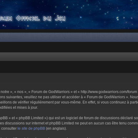
notre », « nos », « Forum de GodWarriors » et « http://www.godwarriors.com/forum 
ons suivantes, veuillez ne pas utiliser et accéder à « Forum de GodWarriors ». No
illons de vérifier régulièrement par vous-même. En effet, si vous continuez à part
ifiées et mises à jour.
pBB » et « phpBB Limited ») qui est un logiciel de forum de discussions déclaré s
er les discussions sur internet et phpBB Limited ne peut en aucun cas être tenu c
z consulter
le site de phpBB
(en anglais).