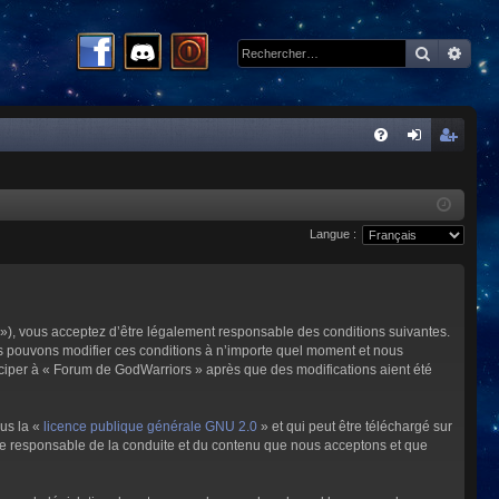
Recherc
Rech
R
FA
on
ns
Q
ne
cri
Langue :
xi
pti
on
on
»), vous acceptez d’être légalement responsable des conditions suivantes.
us pouvons modifier ces conditions à n’importe quel moment et nous
iciper à « Forum de GodWarriors » après que des modifications aient été
ous la «
licence publique générale GNU 2.0
» et qui peut être téléchargé sur
omme responsable de la conduite et du contenu que nous acceptons et que