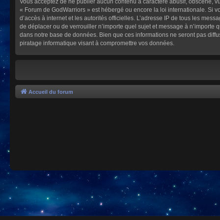
Vous acceptez de ne publier aucun contenu à caractère abusif, obscène, vulg
« Forum de GodWarriors » est hébergé ou encore la loi internationale. Si vo
d’accès à internet et les autorités officielles. L’adresse IP de tous les mes
de déplacer ou de verrouiller n’importe quel sujet et message à n’importe 
dans notre base de données. Bien que ces informations ne seront pas diffu
piratage informatique visant à compromettre vos données.
Accueil du forum