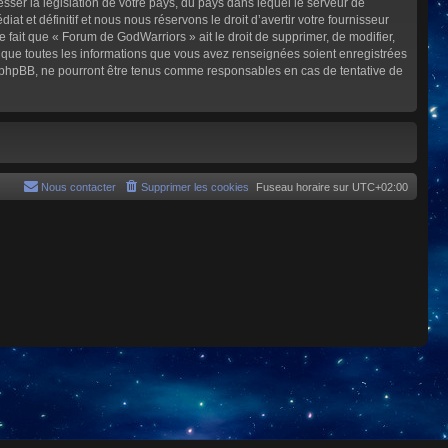
sser la législation de votre pays, du pays dans lequel le serveur de
et définitif et nous nous réservons le droit d’avertir votre fournisseur
e fait que « Forum de GodWarriors » ait le droit de supprimer, de modifier,
z que toutes les informations que vous avez renseignées soient enregistrées
i phpBB, ne pourront être tenus comme responsables en cas de tentative de
Nous contacter
Supprimer les cookies
Fuseau horaire sur
UTC+02:00