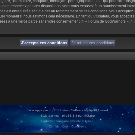
aire, diffamatoire, choquant, menaçant, pornographique, etc. qui pourrait transgre
us ne respectez pas ces dispositions, vous vous exposez à un bannissement immédiat 
sages est enregistrée afin d’aider au renforcement de ces conditions. Vous acceptez l
quel moment si nous estimons cela nécessaire. En tant qu’utilisateur, vous accepte
sées à une tierce partie sans votre consentement, ni « Forum de GodWarriors », n
Développé par
phpBB
® Forum Software © phpBB Limited
Style par
Arty
- phpBB 3.3 par MrGaby
Traduction française officielle
©
Qiaeru
Confidentialité
|
Conditions