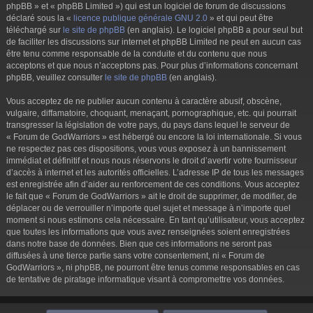
phpBB » et « phpBB Limited ») qui est un logiciel de forum de discussions
déclaré sous la «
licence publique générale GNU 2.0
» et qui peut être
téléchargé sur
le site de phpBB
(en anglais). Le logiciel phpBB a pour seul but
de faciliter les discussions sur internet et phpBB Limited ne peut en aucun cas
être tenu comme responsable de la conduite et du contenu que nous
acceptons et que nous n’acceptons pas. Pour plus d’informations concernant
phpBB, veuillez consulter
le site de phpBB
(en anglais).
Vous acceptez de ne publier aucun contenu à caractère abusif, obscène,
vulgaire, diffamatoire, choquant, menaçant, pornographique, etc. qui pourrait
transgresser la législation de votre pays, du pays dans lequel le serveur de
« Forum de GodWarriors » est hébergé ou encore la loi internationale. Si vous
ne respectez pas ces dispositions, vous vous exposez à un bannissement
immédiat et définitif et nous nous réservons le droit d’avertir votre fournisseur
d’accès à internet et les autorités officielles. L’adresse IP de tous les messages
est enregistrée afin d’aider au renforcement de ces conditions. Vous acceptez
le fait que « Forum de GodWarriors » ait le droit de supprimer, de modifier, de
déplacer ou de verrouiller n’importe quel sujet et message à n’importe quel
moment si nous estimons cela nécessaire. En tant qu’utilisateur, vous acceptez
que toutes les informations que vous avez renseignées soient enregistrées
dans notre base de données. Bien que ces informations ne seront pas
diffusées à une tierce partie sans votre consentement, ni « Forum de
GodWarriors », ni phpBB, ne pourront être tenus comme responsables en cas
de tentative de piratage informatique visant à compromettre vos données.