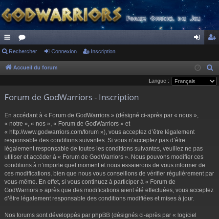
ac
Rechercher
or
Connexion
Inscription
on
ns
co
u
ne
cri
Accueil du forum
R
e
Langue :
ur
m
xi
pti
c
Forum de GodWarriors - Inscription
ci
s
on
on
h
s
e
En accédant à « Forum de GodWarriors » (désigné ci-après par « nous »,
r
« notre », « nos », « Forum de GodWarriors » et
« http://www.godwarriors.com/forum »), vous acceptez d’être légalement
c
responsable des conditions suivantes. Si vous n’acceptez pas d’être
h
légalement responsable de toutes les conditions suivantes, veuillez ne pas
e
utiliser et accéder à « Forum de GodWarriors ». Nous pouvons modifier ces
r
conditions à n’importe quel moment et nous essaierons de vous informer de
ces modifications, bien que nous vous conseillons de vérifier régulièrement par
vous-même. En effet, si vous continuez à participer à « Forum de
GodWarriors » après que des modifications aient été effectuées, vous acceptez
d’être légalement responsable des conditions modifiées et mises à jour.
Nos forums sont développés par phpBB (désignés ci-après par « logiciel