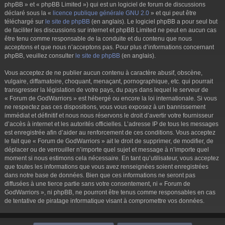
phpBB » et « phpBB Limited ») qui est un logiciel de forum de discussions
déclaré sous la «
licence publique générale GNU 2.0
» et qui peut être
téléchargé sur
le site de phpBB
(en anglais). Le logiciel phpBB a pour seul but
de faciliter les discussions sur internet et phpBB Limited ne peut en aucun cas
être tenu comme responsable de la conduite et du contenu que nous
acceptons et que nous n’acceptons pas. Pour plus d’informations concernant
phpBB, veuillez consulter
le site de phpBB
(en anglais).
Vous acceptez de ne publier aucun contenu à caractère abusif, obscène,
vulgaire, diffamatoire, choquant, menaçant, pornographique, etc. qui pourrait
transgresser la législation de votre pays, du pays dans lequel le serveur de
« Forum de GodWarriors » est hébergé ou encore la loi internationale. Si vous
ne respectez pas ces dispositions, vous vous exposez à un bannissement
immédiat et définitif et nous nous réservons le droit d’avertir votre fournisseur
d’accès à internet et les autorités officielles. L’adresse IP de tous les messages
est enregistrée afin d’aider au renforcement de ces conditions. Vous acceptez
le fait que « Forum de GodWarriors » ait le droit de supprimer, de modifier, de
déplacer ou de verrouiller n’importe quel sujet et message à n’importe quel
moment si nous estimons cela nécessaire. En tant qu’utilisateur, vous acceptez
que toutes les informations que vous avez renseignées soient enregistrées
dans notre base de données. Bien que ces informations ne seront pas
diffusées à une tierce partie sans votre consentement, ni « Forum de
GodWarriors », ni phpBB, ne pourront être tenus comme responsables en cas
de tentative de piratage informatique visant à compromettre vos données.