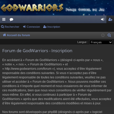
ac
Rechercher
or
Connexion
Inscription
on
ns
co
u
ne
cri
Accueil du forum
R
e
Langue :
ur
m
xi
pti
c
Forum de GodWarriors - Inscription
ci
s
on
on
h
s
e
En accédant à « Forum de GodWarriors » (désigné ci-après par « nous »,
r
« notre », « nos », « Forum de GodWarriors » et
« http://www.godwarriors.com/forum »), vous acceptez d’être légalement
c
responsable des conditions suivantes. Si vous n’acceptez pas d’être
h
légalement responsable de toutes les conditions suivantes, veuillez ne pas
e
utiliser et accéder à « Forum de GodWarriors ». Nous pouvons modifier ces
r
conditions à n’importe quel moment et nous essaierons de vous informer de
ces modifications, bien que nous vous conseillons de vérifier régulièrement par
vous-même. En effet, si vous continuez à participer à « Forum de
GodWarriors » après que des modifications aient été effectuées, vous acceptez
d’être légalement responsable des conditions modifiées et mises à jour.
Nos forums sont développés par phpBB (désignés ci-après par « logiciel