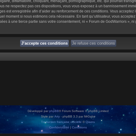
aire, diffamatoire, choquant, menaçant, pornographique, etc. qui pourrait transgre
us ne respectez pas ces dispositions, vous vous exposez à un bannissement immédiat 
sages est enregistrée afin d’aider au renforcement de ces conditions. Vous acceptez l
quel moment si nous estimons cela nécessaire. En tant qu’utilisateur, vous accepte
sées à une tierce partie sans votre consentement, ni « Forum de GodWarriors », n
Développé par
phpBB
® Forum Software © phpBB Limited
Style par
Arty
- phpBB 3.3 par MrGaby
Traduction française officielle
©
Qiaeru
Confidentialité
|
Conditions