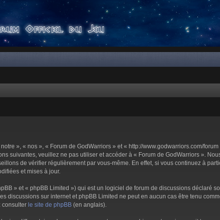
notre », « nos », « Forum de GodWarriors » et « http://www.godwarriors.com/forum 
ons suivantes, veuillez ne pas utiliser et accéder à « Forum de GodWarriors ». No
illons de vérifier régulièrement par vous-même. En effet, si vous continuez à part
ifiées et mises à jour.
pBB » et « phpBB Limited ») qui est un logiciel de forum de discussions déclaré s
er les discussions sur internet et phpBB Limited ne peut en aucun cas être tenu c
z consulter
le site de phpBB
(en anglais).