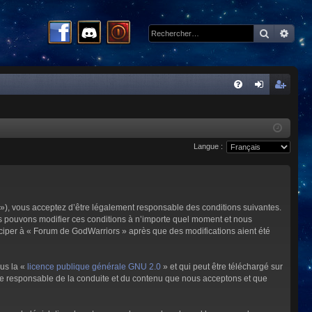
Recherc
Rech
R
FA
on
ns
Q
ne
cri
Langue :
xi
pti
on
on
»), vous acceptez d’être légalement responsable des conditions suivantes.
us pouvons modifier ces conditions à n’importe quel moment et nous
iciper à « Forum de GodWarriors » après que des modifications aient été
ous la «
licence publique générale GNU 2.0
» et qui peut être téléchargé sur
omme responsable de la conduite et du contenu que nous acceptons et que