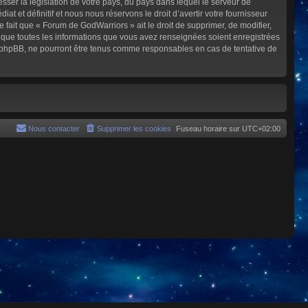
sser la législation de votre pays, du pays dans lequel le serveur de
et définitif et nous nous réservons le droit d’avertir votre fournisseur
e fait que « Forum de GodWarriors » ait le droit de supprimer, de modifier,
z que toutes les informations que vous avez renseignées soient enregistrées
i phpBB, ne pourront être tenus comme responsables en cas de tentative de
Nous contacter
Supprimer les cookies
Fuseau horaire sur
UTC+02:00