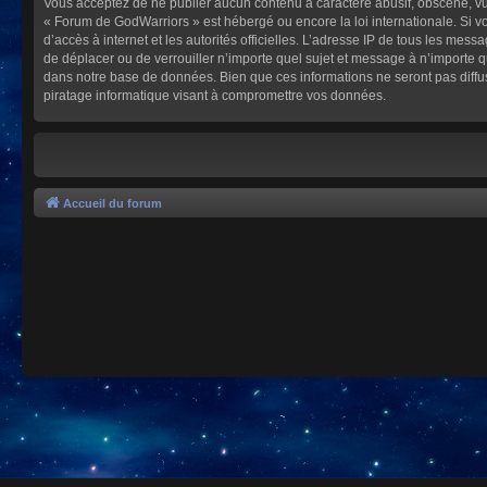
Vous acceptez de ne publier aucun contenu à caractère abusif, obscène, vulg
« Forum de GodWarriors » est hébergé ou encore la loi internationale. Si vo
d’accès à internet et les autorités officielles. L’adresse IP de tous les mes
de déplacer ou de verrouiller n’importe quel sujet et message à n’importe 
dans notre base de données. Bien que ces informations ne seront pas diffu
piratage informatique visant à compromettre vos données.
Accueil du forum