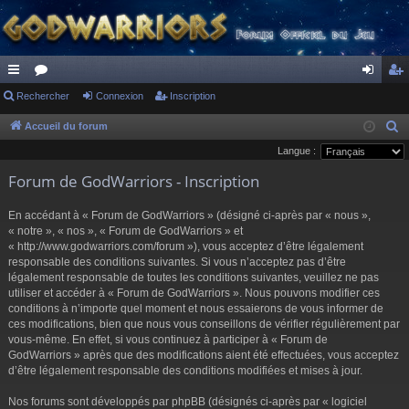
ac
Rechercher
or
Connexion
Inscription
on
ns
co
u
ne
cri
Accueil du forum
R
e
Langue :
ur
m
xi
pti
c
Forum de GodWarriors - Inscription
ci
s
on
on
h
s
e
En accédant à « Forum de GodWarriors » (désigné ci-après par « nous »,
r
« notre », « nos », « Forum de GodWarriors » et
« http://www.godwarriors.com/forum »), vous acceptez d’être légalement
c
responsable des conditions suivantes. Si vous n’acceptez pas d’être
h
légalement responsable de toutes les conditions suivantes, veuillez ne pas
e
utiliser et accéder à « Forum de GodWarriors ». Nous pouvons modifier ces
r
conditions à n’importe quel moment et nous essaierons de vous informer de
ces modifications, bien que nous vous conseillons de vérifier régulièrement par
vous-même. En effet, si vous continuez à participer à « Forum de
GodWarriors » après que des modifications aient été effectuées, vous acceptez
d’être légalement responsable des conditions modifiées et mises à jour.
Nos forums sont développés par phpBB (désignés ci-après par « logiciel