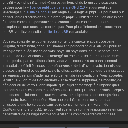
phpBB » et « phpBB Limited ») qui est un logiciel de forum de discussions
déclaré sous la «
licence publique générale GNU 2.0
» et qui peut être
téléchargé sur
le site de phpBB
(en anglais). Le logiciel phpBB a pour seul but
de faciliter les discussions sur internet et phpBB Limited ne peut en aucun cas
être tenu comme responsable de la conduite et du contenu que nous
acceptons et que nous n’acceptons pas. Pour plus d’informations concernant
phpBB, veuillez consulter
le site de phpBB
(en anglais).
Vous acceptez de ne publier aucun contenu à caractère abusif, obscène,
vulgaire, diffamatoire, choquant, menaçant, pornographique, etc. qui pourrait
transgresser la législation de votre pays, du pays dans lequel le serveur de
« Forum de GodWarriors » est hébergé ou encore la loi internationale. Si vous
ne respectez pas ces dispositions, vous vous exposez à un bannissement
immédiat et définitif et nous nous réservons le droit d’avertir votre fournisseur
d’accès à internet et les autorités officielles. L’adresse IP de tous les messages
est enregistrée afin d’aider au renforcement de ces conditions. Vous acceptez
le fait que « Forum de GodWarriors » ait le droit de supprimer, de modifier, de
déplacer ou de verrouiller n’importe quel sujet et message à n’importe quel
moment si nous estimons cela nécessaire. En tant qu’utilisateur, vous acceptez
que toutes les informations que vous avez renseignées soient enregistrées
dans notre base de données. Bien que ces informations ne seront pas
diffusées à une tierce partie sans votre consentement, ni « Forum de
GodWarriors », ni phpBB, ne pourront être tenus comme responsables en cas
de tentative de piratage informatique visant à compromettre vos données.