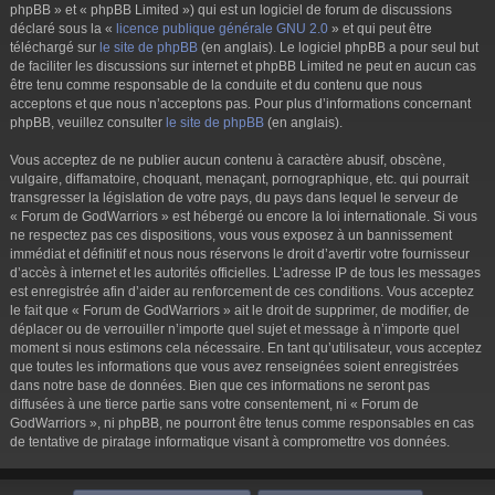
phpBB » et « phpBB Limited ») qui est un logiciel de forum de discussions
déclaré sous la «
licence publique générale GNU 2.0
» et qui peut être
téléchargé sur
le site de phpBB
(en anglais). Le logiciel phpBB a pour seul but
de faciliter les discussions sur internet et phpBB Limited ne peut en aucun cas
être tenu comme responsable de la conduite et du contenu que nous
acceptons et que nous n’acceptons pas. Pour plus d’informations concernant
phpBB, veuillez consulter
le site de phpBB
(en anglais).
Vous acceptez de ne publier aucun contenu à caractère abusif, obscène,
vulgaire, diffamatoire, choquant, menaçant, pornographique, etc. qui pourrait
transgresser la législation de votre pays, du pays dans lequel le serveur de
« Forum de GodWarriors » est hébergé ou encore la loi internationale. Si vous
ne respectez pas ces dispositions, vous vous exposez à un bannissement
immédiat et définitif et nous nous réservons le droit d’avertir votre fournisseur
d’accès à internet et les autorités officielles. L’adresse IP de tous les messages
est enregistrée afin d’aider au renforcement de ces conditions. Vous acceptez
le fait que « Forum de GodWarriors » ait le droit de supprimer, de modifier, de
déplacer ou de verrouiller n’importe quel sujet et message à n’importe quel
moment si nous estimons cela nécessaire. En tant qu’utilisateur, vous acceptez
que toutes les informations que vous avez renseignées soient enregistrées
dans notre base de données. Bien que ces informations ne seront pas
diffusées à une tierce partie sans votre consentement, ni « Forum de
GodWarriors », ni phpBB, ne pourront être tenus comme responsables en cas
de tentative de piratage informatique visant à compromettre vos données.