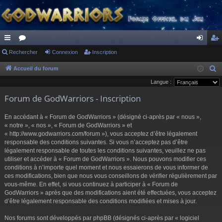
ac
Rechercher
or
Connexion
Inscription
on
ns
co
u
ne
cri
Accueil du forum
R
e
Langue :
ur
m
xi
pti
c
Forum de GodWarriors - Inscription
ci
s
on
on
h
s
e
En accédant à « Forum de GodWarriors » (désigné ci-après par « nous »,
r
« notre », « nos », « Forum de GodWarriors » et
« http://www.godwarriors.com/forum »), vous acceptez d’être légalement
c
responsable des conditions suivantes. Si vous n’acceptez pas d’être
h
légalement responsable de toutes les conditions suivantes, veuillez ne pas
e
utiliser et accéder à « Forum de GodWarriors ». Nous pouvons modifier ces
r
conditions à n’importe quel moment et nous essaierons de vous informer de
ces modifications, bien que nous vous conseillons de vérifier régulièrement par
vous-même. En effet, si vous continuez à participer à « Forum de
GodWarriors » après que des modifications aient été effectuées, vous acceptez
d’être légalement responsable des conditions modifiées et mises à jour.
Nos forums sont développés par phpBB (désignés ci-après par « logiciel