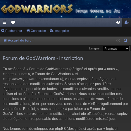
ac
Rechercher
or
Connexion
Inscription
on
ns
co
u
ne
cri
Accueil du forum
R
e
Langue :
ur
m
xi
pti
c
Forum de GodWarriors - Inscription
ci
s
on
on
h
s
e
En accédant à « Forum de GodWarriors » (désigné ci-après par « nous »,
r
« notre », « nos », « Forum de GodWarriors » et
« http://www.godwarriors.com/forum »), vous acceptez d’être légalement
c
responsable des conditions suivantes. Si vous n’acceptez pas d’être
h
légalement responsable de toutes les conditions suivantes, veuillez ne pas
e
utiliser et accéder à « Forum de GodWarriors ». Nous pouvons modifier ces
r
conditions à n’importe quel moment et nous essaierons de vous informer de
ces modifications, bien que nous vous conseillons de vérifier régulièrement par
vous-même. En effet, si vous continuez à participer à « Forum de
GodWarriors » après que des modifications aient été effectuées, vous acceptez
d’être légalement responsable des conditions modifiées et mises à jour.
Nos forums sont développés par phpBB (désignés ci-après par « logiciel