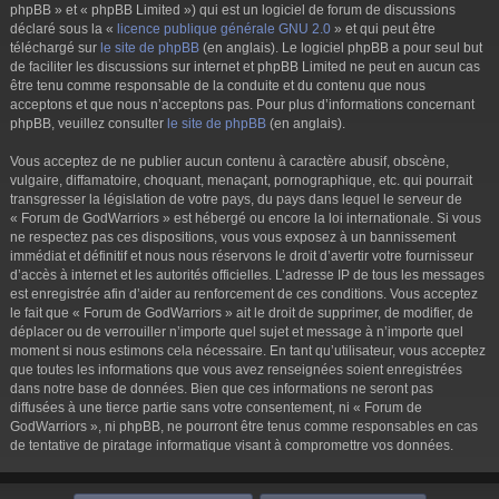
phpBB » et « phpBB Limited ») qui est un logiciel de forum de discussions
déclaré sous la «
licence publique générale GNU 2.0
» et qui peut être
téléchargé sur
le site de phpBB
(en anglais). Le logiciel phpBB a pour seul but
de faciliter les discussions sur internet et phpBB Limited ne peut en aucun cas
être tenu comme responsable de la conduite et du contenu que nous
acceptons et que nous n’acceptons pas. Pour plus d’informations concernant
phpBB, veuillez consulter
le site de phpBB
(en anglais).
Vous acceptez de ne publier aucun contenu à caractère abusif, obscène,
vulgaire, diffamatoire, choquant, menaçant, pornographique, etc. qui pourrait
transgresser la législation de votre pays, du pays dans lequel le serveur de
« Forum de GodWarriors » est hébergé ou encore la loi internationale. Si vous
ne respectez pas ces dispositions, vous vous exposez à un bannissement
immédiat et définitif et nous nous réservons le droit d’avertir votre fournisseur
d’accès à internet et les autorités officielles. L’adresse IP de tous les messages
est enregistrée afin d’aider au renforcement de ces conditions. Vous acceptez
le fait que « Forum de GodWarriors » ait le droit de supprimer, de modifier, de
déplacer ou de verrouiller n’importe quel sujet et message à n’importe quel
moment si nous estimons cela nécessaire. En tant qu’utilisateur, vous acceptez
que toutes les informations que vous avez renseignées soient enregistrées
dans notre base de données. Bien que ces informations ne seront pas
diffusées à une tierce partie sans votre consentement, ni « Forum de
GodWarriors », ni phpBB, ne pourront être tenus comme responsables en cas
de tentative de piratage informatique visant à compromettre vos données.