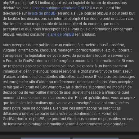
phpBB » et « phpBB Limited ») qui est un logiciel de forum de discussions
déclaré sous la «
licence publique générale GNU 2.0
» et qui peut être
téléchargé sur
le site de phpBB
(en anglais). Le logiciel phpBB a pour seul but
de faciliter les discussions sur internet et phpBB Limited ne peut en aucun cas
être tenu comme responsable de la conduite et du contenu que nous
acceptons et que nous n’acceptons pas. Pour plus d’informations concernant
phpBB, veuillez consulter
le site de phpBB
(en anglais).
Vous acceptez de ne publier aucun contenu à caractère abusif, obscène,
vulgaire, diffamatoire, choquant, menaçant, pornographique, etc. qui pourrait
transgresser la législation de votre pays, du pays dans lequel le serveur de
« Forum de GodWarriors » est hébergé ou encore la loi internationale. Si vous
ne respectez pas ces dispositions, vous vous exposez à un bannissement
immédiat et définitif et nous nous réservons le droit d’avertir votre fournisseur
d’accès à internet et les autorités officielles. L’adresse IP de tous les messages
est enregistrée afin d’aider au renforcement de ces conditions. Vous acceptez
le fait que « Forum de GodWarriors » ait le droit de supprimer, de modifier, de
déplacer ou de verrouiller n’importe quel sujet et message à n’importe quel
moment si nous estimons cela nécessaire. En tant qu’utilisateur, vous acceptez
que toutes les informations que vous avez renseignées soient enregistrées
dans notre base de données. Bien que ces informations ne seront pas
diffusées à une tierce partie sans votre consentement, ni « Forum de
GodWarriors », ni phpBB, ne pourront être tenus comme responsables en cas
de tentative de piratage informatique visant à compromettre vos données.