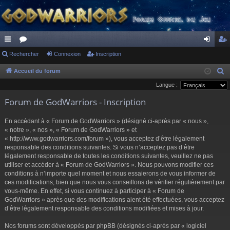
ac
Rechercher
or
Connexion
Inscription
on
ns
co
u
ne
cri
Accueil du forum
R
e
Langue :
ur
m
xi
pti
c
Forum de GodWarriors - Inscription
ci
s
on
on
h
s
e
En accédant à « Forum de GodWarriors » (désigné ci-après par « nous »,
r
« notre », « nos », « Forum de GodWarriors » et
« http://www.godwarriors.com/forum »), vous acceptez d’être légalement
c
responsable des conditions suivantes. Si vous n’acceptez pas d’être
h
légalement responsable de toutes les conditions suivantes, veuillez ne pas
e
utiliser et accéder à « Forum de GodWarriors ». Nous pouvons modifier ces
r
conditions à n’importe quel moment et nous essaierons de vous informer de
ces modifications, bien que nous vous conseillons de vérifier régulièrement par
vous-même. En effet, si vous continuez à participer à « Forum de
GodWarriors » après que des modifications aient été effectuées, vous acceptez
d’être légalement responsable des conditions modifiées et mises à jour.
Nos forums sont développés par phpBB (désignés ci-après par « logiciel