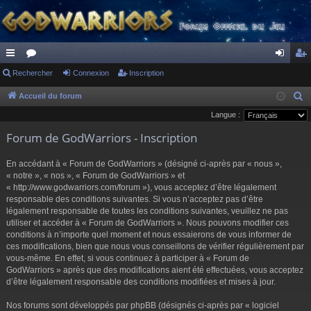
ac
Rechercher
or
Connexion
Inscription
on
ns
co
u
ne
cri
Accueil du forum
R
e
Langue :
ur
m
xi
pti
c
Forum de GodWarriors - Inscription
ci
s
on
on
h
s
e
En accédant à « Forum de GodWarriors » (désigné ci-après par « nous »,
r
« notre », « nos », « Forum de GodWarriors » et
« http://www.godwarriors.com/forum »), vous acceptez d’être légalement
c
responsable des conditions suivantes. Si vous n’acceptez pas d’être
h
légalement responsable de toutes les conditions suivantes, veuillez ne pas
e
utiliser et accéder à « Forum de GodWarriors ». Nous pouvons modifier ces
r
conditions à n’importe quel moment et nous essaierons de vous informer de
ces modifications, bien que nous vous conseillons de vérifier régulièrement par
vous-même. En effet, si vous continuez à participer à « Forum de
GodWarriors » après que des modifications aient été effectuées, vous acceptez
d’être légalement responsable des conditions modifiées et mises à jour.
Nos forums sont développés par phpBB (désignés ci-après par « logiciel