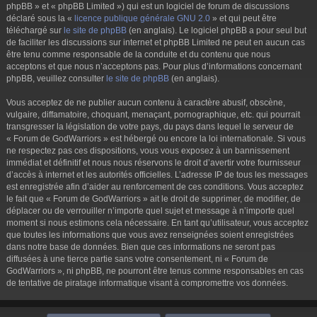
phpBB » et « phpBB Limited ») qui est un logiciel de forum de discussions
déclaré sous la «
licence publique générale GNU 2.0
» et qui peut être
téléchargé sur
le site de phpBB
(en anglais). Le logiciel phpBB a pour seul but
de faciliter les discussions sur internet et phpBB Limited ne peut en aucun cas
être tenu comme responsable de la conduite et du contenu que nous
acceptons et que nous n’acceptons pas. Pour plus d’informations concernant
phpBB, veuillez consulter
le site de phpBB
(en anglais).
Vous acceptez de ne publier aucun contenu à caractère abusif, obscène,
vulgaire, diffamatoire, choquant, menaçant, pornographique, etc. qui pourrait
transgresser la législation de votre pays, du pays dans lequel le serveur de
« Forum de GodWarriors » est hébergé ou encore la loi internationale. Si vous
ne respectez pas ces dispositions, vous vous exposez à un bannissement
immédiat et définitif et nous nous réservons le droit d’avertir votre fournisseur
d’accès à internet et les autorités officielles. L’adresse IP de tous les messages
est enregistrée afin d’aider au renforcement de ces conditions. Vous acceptez
le fait que « Forum de GodWarriors » ait le droit de supprimer, de modifier, de
déplacer ou de verrouiller n’importe quel sujet et message à n’importe quel
moment si nous estimons cela nécessaire. En tant qu’utilisateur, vous acceptez
que toutes les informations que vous avez renseignées soient enregistrées
dans notre base de données. Bien que ces informations ne seront pas
diffusées à une tierce partie sans votre consentement, ni « Forum de
GodWarriors », ni phpBB, ne pourront être tenus comme responsables en cas
de tentative de piratage informatique visant à compromettre vos données.