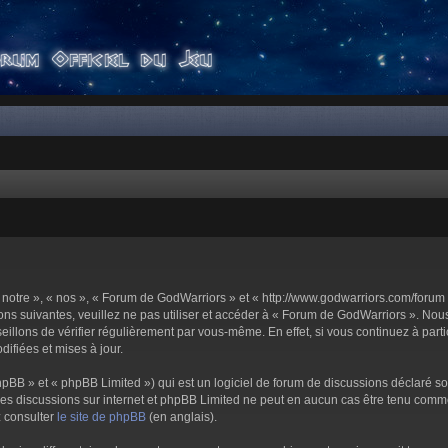
notre », « nos », « Forum de GodWarriors » et « http://www.godwarriors.com/forum 
ons suivantes, veuillez ne pas utiliser et accéder à « Forum de GodWarriors ». No
illons de vérifier régulièrement par vous-même. En effet, si vous continuez à part
ifiées et mises à jour.
pBB » et « phpBB Limited ») qui est un logiciel de forum de discussions déclaré s
er les discussions sur internet et phpBB Limited ne peut en aucun cas être tenu c
z consulter
le site de phpBB
(en anglais).