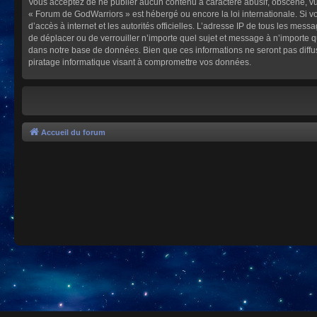
Vous acceptez de ne publier aucun contenu à caractère abusif, obscène, vulg
« Forum de GodWarriors » est hébergé ou encore la loi internationale. Si vo
d’accès à internet et les autorités officielles. L’adresse IP de tous les mes
de déplacer ou de verrouiller n’importe quel sujet et message à n’importe 
dans notre base de données. Bien que ces informations ne seront pas diffu
piratage informatique visant à compromettre vos données.
Accueil du forum