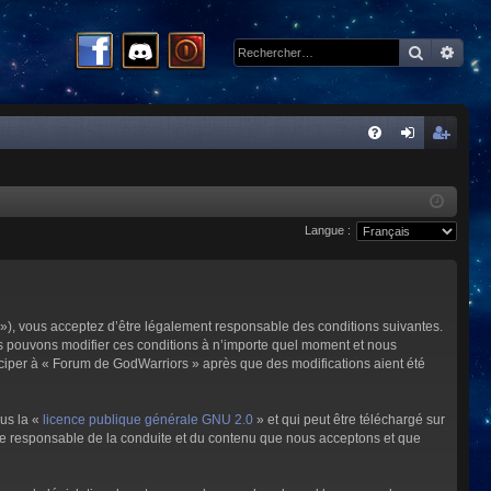
Recherc
Rech
R
FA
on
ns
Q
ne
cri
Langue :
xi
pti
on
on
»), vous acceptez d’être légalement responsable des conditions suivantes.
us pouvons modifier ces conditions à n’importe quel moment et nous
iciper à « Forum de GodWarriors » après que des modifications aient été
ous la «
licence publique générale GNU 2.0
» et qui peut être téléchargé sur
omme responsable de la conduite et du contenu que nous acceptons et que