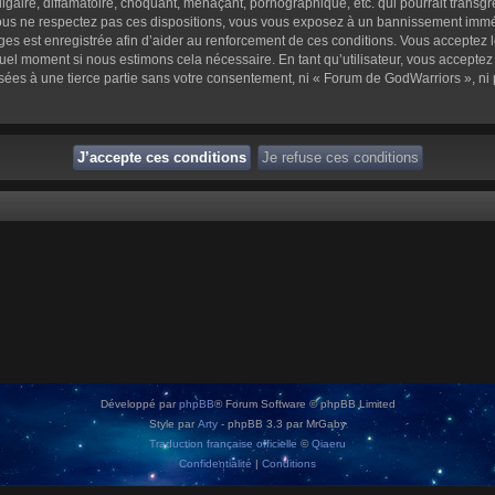
aire, diffamatoire, choquant, menaçant, pornographique, etc. qui pourrait transgre
us ne respectez pas ces dispositions, vous vous exposez à un bannissement immédiat 
sages est enregistrée afin d’aider au renforcement de ces conditions. Vous acceptez l
quel moment si nous estimons cela nécessaire. En tant qu’utilisateur, vous accepte
sées à une tierce partie sans votre consentement, ni « Forum de GodWarriors », n
Développé par
phpBB
® Forum Software © phpBB Limited
Style par
Arty
- phpBB 3.3 par MrGaby
Traduction française officielle
©
Qiaeru
Confidentialité
|
Conditions