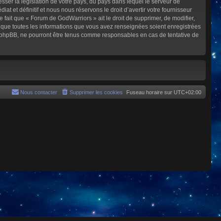
sser la législation de votre pays, du pays dans lequel le serveur de
et définitif et nous nous réservons le droit d’avertir votre fournisseur
e fait que « Forum de GodWarriors » ait le droit de supprimer, de modifier,
z que toutes les informations que vous avez renseignées soient enregistrées
i phpBB, ne pourront être tenus comme responsables en cas de tentative de
Nous contacter
Supprimer les cookies
Fuseau horaire sur
UTC+02:00