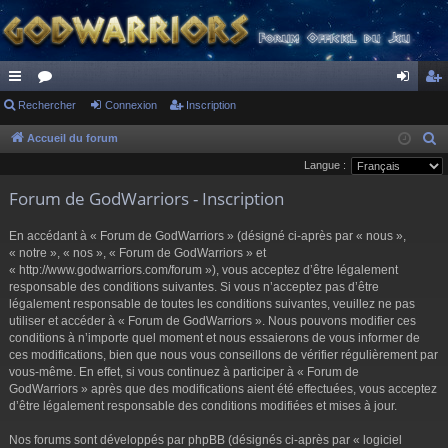
ac
Rechercher
or
Connexion
Inscription
on
ns
co
u
ne
cri
Accueil du forum
R
e
Langue :
ur
m
xi
pti
c
Forum de GodWarriors - Inscription
ci
s
on
on
h
s
e
En accédant à « Forum de GodWarriors » (désigné ci-après par « nous »,
r
« notre », « nos », « Forum de GodWarriors » et
« http://www.godwarriors.com/forum »), vous acceptez d’être légalement
c
responsable des conditions suivantes. Si vous n’acceptez pas d’être
h
légalement responsable de toutes les conditions suivantes, veuillez ne pas
e
utiliser et accéder à « Forum de GodWarriors ». Nous pouvons modifier ces
r
conditions à n’importe quel moment et nous essaierons de vous informer de
ces modifications, bien que nous vous conseillons de vérifier régulièrement par
vous-même. En effet, si vous continuez à participer à « Forum de
GodWarriors » après que des modifications aient été effectuées, vous acceptez
d’être légalement responsable des conditions modifiées et mises à jour.
Nos forums sont développés par phpBB (désignés ci-après par « logiciel