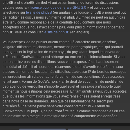
phpBB » et « phpBB Limited ») qui est un logiciel de forum de discussions
déclaré sous la «
licence publique générale GNU 2.0
» et qui peut être
téléchargé sur
le site de phpBB
(en anglais). Le logiciel phpBB a pour seul but
de faciliter les discussions sur internet et phpBB Limited ne peut en aucun cas
être tenu comme responsable de la conduite et du contenu que nous
acceptons et que nous n’acceptons pas. Pour plus d’informations concernant
phpBB, veuillez consulter
le site de phpBB
(en anglais).
Vous acceptez de ne publier aucun contenu à caractère abusif, obscène,
vulgaire, diffamatoire, choquant, menaçant, pornographique, etc. qui pourrait
transgresser la législation de votre pays, du pays dans lequel le serveur de
« Forum de GodWarriors » est hébergé ou encore la loi internationale. Si vous
ne respectez pas ces dispositions, vous vous exposez à un bannissement
immédiat et définitif et nous nous réservons le droit d’avertir votre fournisseur
d’accès à internet et les autorités officielles. L’adresse IP de tous les messages
est enregistrée afin d’aider au renforcement de ces conditions. Vous acceptez
le fait que « Forum de GodWarriors » ait le droit de supprimer, de modifier, de
déplacer ou de verrouiller n’importe quel sujet et message à n’importe quel
moment si nous estimons cela nécessaire. En tant qu’utilisateur, vous acceptez
que toutes les informations que vous avez renseignées soient enregistrées
dans notre base de données. Bien que ces informations ne seront pas
diffusées à une tierce partie sans votre consentement, ni « Forum de
GodWarriors », ni phpBB, ne pourront être tenus comme responsables en cas
de tentative de piratage informatique visant à compromettre vos données.