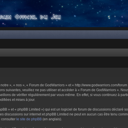
notre », « nos », « Forum de GodWarriors » et « http://www.godwarriors.com/forum 
ons suivantes, veuillez ne pas utiliser et accéder à « Forum de GodWarriors ». No
illons de vérifier régulièrement par vous-même. En effet, si vous continuez à part
ifiées et mises à jour.
pBB » et « phpBB Limited ») qui est un logiciel de forum de discussions déclaré s
er les discussions sur internet et phpBB Limited ne peut en aucun cas être tenu c
z consulter
le site de phpBB
(en anglais).