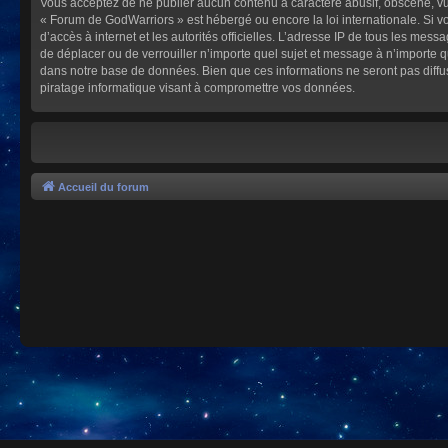
Vous acceptez de ne publier aucun contenu à caractère abusif, obscène, vulg
« Forum de GodWarriors » est hébergé ou encore la loi internationale. Si vo
d’accès à internet et les autorités officielles. L’adresse IP de tous les mes
de déplacer ou de verrouiller n’importe quel sujet et message à n’importe 
dans notre base de données. Bien que ces informations ne seront pas diffu
piratage informatique visant à compromettre vos données.
Accueil du forum