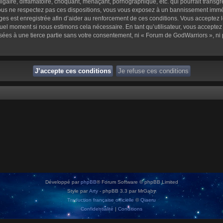
aire, diffamatoire, choquant, menaçant, pornographique, etc. qui pourrait transgre
us ne respectez pas ces dispositions, vous vous exposez à un bannissement immédiat 
sages est enregistrée afin d’aider au renforcement de ces conditions. Vous acceptez l
quel moment si nous estimons cela nécessaire. En tant qu’utilisateur, vous accepte
sées à une tierce partie sans votre consentement, ni « Forum de GodWarriors », n
Développé par
phpBB
® Forum Software © phpBB Limited
Style par
Arty
- phpBB 3.3 par MrGaby
Traduction française officielle
©
Qiaeru
Confidentialité
|
Conditions