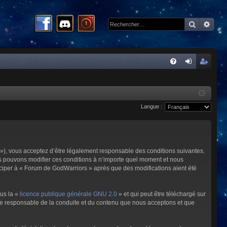
Recherc
Rech
R
FA
on
ns
Q
ne
cri
Langue :
xi
pti
on
on
»), vous acceptez d’être légalement responsable des conditions suivantes.
us pouvons modifier ces conditions à n’importe quel moment et nous
iciper à « Forum de GodWarriors » après que des modifications aient été
ous la «
licence publique générale GNU 2.0
» et qui peut être téléchargé sur
omme responsable de la conduite et du contenu que nous acceptons et que