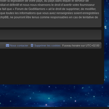
sser la législation de votre pays, du pays dans lequel le serveur de
et définitif et nous nous réservons le droit d’avertir votre fournisseur
e fait que « Forum de GodWarriors » ait le droit de supprimer, de modifier,
z que toutes les informations que vous avez renseignées soient enregistrées
i phpBB, ne pourront être tenus comme responsables en cas de tentative de
Nous contacter
Supprimer les cookies
Fuseau horaire sur
UTC+02:00