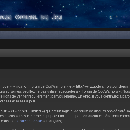
notre », « nos », « Forum de GodWarriors » et « http://www.godwarriors.com/forum 
ons suivantes, veuillez ne pas utiliser et accéder à « Forum de GodWarriors ». No
illons de vérifier régulièrement par vous-même. En effet, si vous continuez à part
ifiées et mises à jour.
pBB » et « phpBB Limited ») qui est un logiciel de forum de discussions déclaré s
er les discussions sur internet et phpBB Limited ne peut en aucun cas être tenu c
z consulter
le site de phpBB
(en anglais).