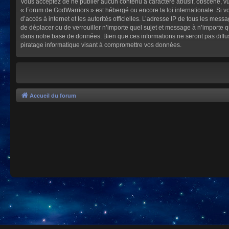
Vous acceptez de ne publier aucun contenu à caractère abusif, obscène, vulg
« Forum de GodWarriors » est hébergé ou encore la loi internationale. Si vo
d’accès à internet et les autorités officielles. L’adresse IP de tous les mes
de déplacer ou de verrouiller n’importe quel sujet et message à n’importe 
dans notre base de données. Bien que ces informations ne seront pas diffu
piratage informatique visant à compromettre vos données.
Accueil du forum