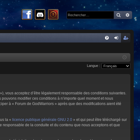
Recherc
Rech
R
FA
on
ns
Q
ne
cri
Langue :
xi
pti
on
on
»), vous acceptez d’être légalement responsable des conditions suivantes.
us pouvons modifier ces conditions à n’importe quel moment et nous
iciper à « Forum de GodWarriors » après que des modifications aient été
ous la «
licence publique générale GNU 2.0
» et qui peut être téléchargé sur
omme responsable de la conduite et du contenu que nous acceptons et que