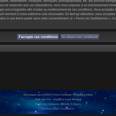
aire, diffamatoire, choquant, menaçant, pornographique, etc. qui pourrait transgre
us ne respectez pas ces dispositions, vous vous exposez à un bannissement immédiat 
sages est enregistrée afin d’aider au renforcement de ces conditions. Vous acceptez l
quel moment si nous estimons cela nécessaire. En tant qu’utilisateur, vous accepte
sées à une tierce partie sans votre consentement, ni « Forum de GodWarriors », n
Développé par
phpBB
® Forum Software © phpBB Limited
Style par
Arty
- phpBB 3.3 par MrGaby
Traduction française officielle
©
Qiaeru
Confidentialité
|
Conditions