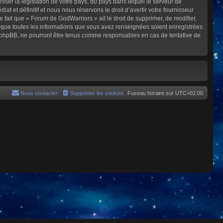
sser la législation de votre pays, du pays dans lequel le serveur de
et définitif et nous nous réservons le droit d’avertir votre fournisseur
e fait que « Forum de GodWarriors » ait le droit de supprimer, de modifier,
z que toutes les informations que vous avez renseignées soient enregistrées
i phpBB, ne pourront être tenus comme responsables en cas de tentative de
Nous contacter
Supprimer les cookies
Fuseau horaire sur
UTC+02:00