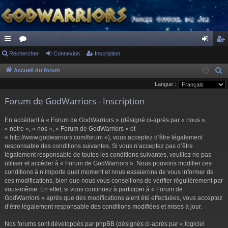
ac
Rechercher
or
Connexion
Inscription
on
ns
co
u
ne
cri
Accueil du forum
R
e
Langue :
ur
m
xi
pti
c
Forum de GodWarriors - Inscription
ci
s
on
on
h
s
e
En accédant à « Forum de GodWarriors » (désigné ci-après par « nous »,
r
« notre », « nos », « Forum de GodWarriors » et
« http://www.godwarriors.com/forum »), vous acceptez d’être légalement
c
responsable des conditions suivantes. Si vous n’acceptez pas d’être
h
légalement responsable de toutes les conditions suivantes, veuillez ne pas
e
utiliser et accéder à « Forum de GodWarriors ». Nous pouvons modifier ces
r
conditions à n’importe quel moment et nous essaierons de vous informer de
ces modifications, bien que nous vous conseillons de vérifier régulièrement par
vous-même. En effet, si vous continuez à participer à « Forum de
GodWarriors » après que des modifications aient été effectuées, vous acceptez
d’être légalement responsable des conditions modifiées et mises à jour.
Nos forums sont développés par phpBB (désignés ci-après par « logiciel