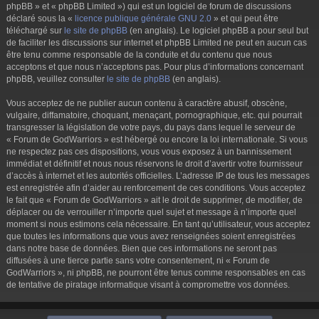
phpBB » et « phpBB Limited ») qui est un logiciel de forum de discussions
déclaré sous la «
licence publique générale GNU 2.0
» et qui peut être
téléchargé sur
le site de phpBB
(en anglais). Le logiciel phpBB a pour seul but
de faciliter les discussions sur internet et phpBB Limited ne peut en aucun cas
être tenu comme responsable de la conduite et du contenu que nous
acceptons et que nous n’acceptons pas. Pour plus d’informations concernant
phpBB, veuillez consulter
le site de phpBB
(en anglais).
Vous acceptez de ne publier aucun contenu à caractère abusif, obscène,
vulgaire, diffamatoire, choquant, menaçant, pornographique, etc. qui pourrait
transgresser la législation de votre pays, du pays dans lequel le serveur de
« Forum de GodWarriors » est hébergé ou encore la loi internationale. Si vous
ne respectez pas ces dispositions, vous vous exposez à un bannissement
immédiat et définitif et nous nous réservons le droit d’avertir votre fournisseur
d’accès à internet et les autorités officielles. L’adresse IP de tous les messages
est enregistrée afin d’aider au renforcement de ces conditions. Vous acceptez
le fait que « Forum de GodWarriors » ait le droit de supprimer, de modifier, de
déplacer ou de verrouiller n’importe quel sujet et message à n’importe quel
moment si nous estimons cela nécessaire. En tant qu’utilisateur, vous acceptez
que toutes les informations que vous avez renseignées soient enregistrées
dans notre base de données. Bien que ces informations ne seront pas
diffusées à une tierce partie sans votre consentement, ni « Forum de
GodWarriors », ni phpBB, ne pourront être tenus comme responsables en cas
de tentative de piratage informatique visant à compromettre vos données.