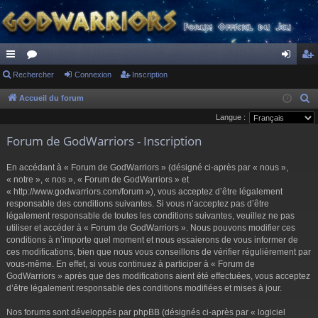
ac
Rechercher
or
Connexion
Inscription
on
ns
co
u
ne
cri
Accueil du forum
R
e
Langue :
ur
m
xi
pti
c
Forum de GodWarriors - Inscription
ci
s
on
on
h
s
e
En accédant à « Forum de GodWarriors » (désigné ci-après par « nous »,
r
« notre », « nos », « Forum de GodWarriors » et
« http://www.godwarriors.com/forum »), vous acceptez d’être légalement
c
responsable des conditions suivantes. Si vous n’acceptez pas d’être
h
légalement responsable de toutes les conditions suivantes, veuillez ne pas
e
utiliser et accéder à « Forum de GodWarriors ». Nous pouvons modifier ces
r
conditions à n’importe quel moment et nous essaierons de vous informer de
ces modifications, bien que nous vous conseillons de vérifier régulièrement par
vous-même. En effet, si vous continuez à participer à « Forum de
GodWarriors » après que des modifications aient été effectuées, vous acceptez
d’être légalement responsable des conditions modifiées et mises à jour.
Nos forums sont développés par phpBB (désignés ci-après par « logiciel