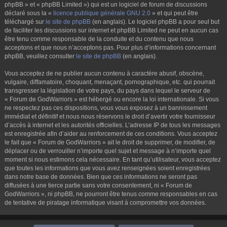
phpBB » et « phpBB Limited ») qui est un logiciel de forum de discussions
déclaré sous la «
licence publique générale GNU 2.0
» et qui peut être
téléchargé sur
le site de phpBB
(en anglais). Le logiciel phpBB a pour seul but
de faciliter les discussions sur internet et phpBB Limited ne peut en aucun cas
être tenu comme responsable de la conduite et du contenu que nous
acceptons et que nous n’acceptons pas. Pour plus d’informations concernant
phpBB, veuillez consulter
le site de phpBB
(en anglais).
Vous acceptez de ne publier aucun contenu à caractère abusif, obscène,
vulgaire, diffamatoire, choquant, menaçant, pornographique, etc. qui pourrait
transgresser la législation de votre pays, du pays dans lequel le serveur de
« Forum de GodWarriors » est hébergé ou encore la loi internationale. Si vous
ne respectez pas ces dispositions, vous vous exposez à un bannissement
immédiat et définitif et nous nous réservons le droit d’avertir votre fournisseur
d’accès à internet et les autorités officielles. L’adresse IP de tous les messages
est enregistrée afin d’aider au renforcement de ces conditions. Vous acceptez
le fait que « Forum de GodWarriors » ait le droit de supprimer, de modifier, de
déplacer ou de verrouiller n’importe quel sujet et message à n’importe quel
moment si nous estimons cela nécessaire. En tant qu’utilisateur, vous acceptez
que toutes les informations que vous avez renseignées soient enregistrées
dans notre base de données. Bien que ces informations ne seront pas
diffusées à une tierce partie sans votre consentement, ni « Forum de
GodWarriors », ni phpBB, ne pourront être tenus comme responsables en cas
de tentative de piratage informatique visant à compromettre vos données.