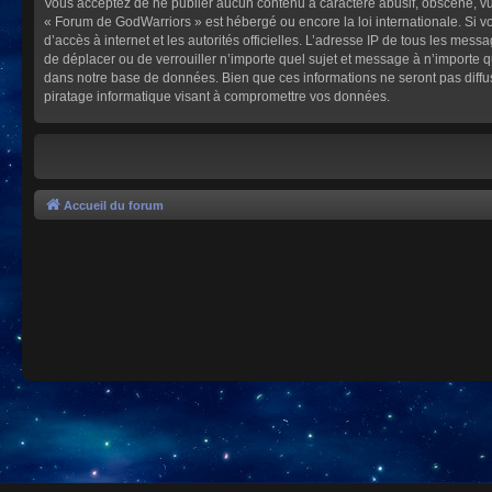
Vous acceptez de ne publier aucun contenu à caractère abusif, obscène, vulg
« Forum de GodWarriors » est hébergé ou encore la loi internationale. Si vo
d’accès à internet et les autorités officielles. L’adresse IP de tous les mes
de déplacer ou de verrouiller n’importe quel sujet et message à n’importe 
dans notre base de données. Bien que ces informations ne seront pas diffu
piratage informatique visant à compromettre vos données.
Accueil du forum