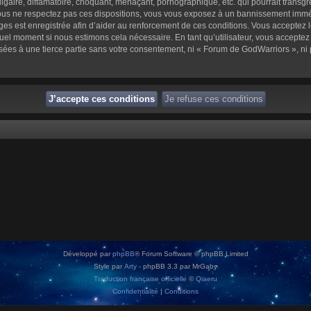
aire, diffamatoire, choquant, menaçant, pornographique, etc. qui pourrait transgre
us ne respectez pas ces dispositions, vous vous exposez à un bannissement immédiat 
sages est enregistrée afin d’aider au renforcement de ces conditions. Vous acceptez l
quel moment si nous estimons cela nécessaire. En tant qu’utilisateur, vous accepte
sées à une tierce partie sans votre consentement, ni « Forum de GodWarriors », n
Développé par
phpBB
® Forum Software © phpBB Limited
Style par
Arty
- phpBB 3.3 par MrGaby
Traduction française officielle
©
Qiaeru
Confidentialité
|
Conditions