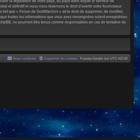
sser la législation de votre pays, du pays dans lequel le serveur de
et définitif et nous nous réservons le droit d’avertir votre fournisseur
e fait que « Forum de GodWarriors » ait le droit de supprimer, de modifier,
z que toutes les informations que vous avez renseignées soient enregistrées
i phpBB, ne pourront être tenus comme responsables en cas de tentative de
Nous contacter
Supprimer les cookies
Fuseau horaire sur
UTC+02:00