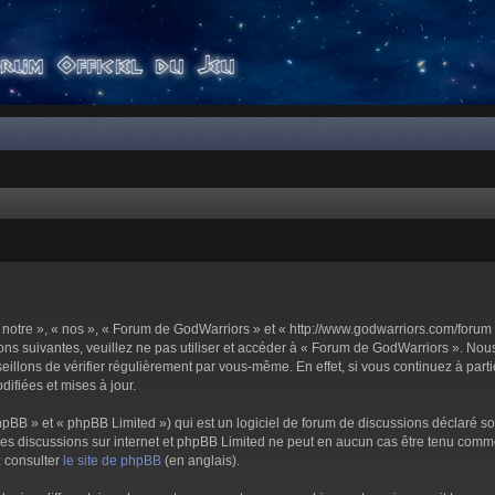
notre », « nos », « Forum de GodWarriors » et « http://www.godwarriors.com/forum 
ons suivantes, veuillez ne pas utiliser et accéder à « Forum de GodWarriors ». No
illons de vérifier régulièrement par vous-même. En effet, si vous continuez à part
ifiées et mises à jour.
pBB » et « phpBB Limited ») qui est un logiciel de forum de discussions déclaré s
er les discussions sur internet et phpBB Limited ne peut en aucun cas être tenu c
z consulter
le site de phpBB
(en anglais).