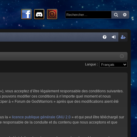
Recherc
Rech
R
FA
on
ns
Q
ne
cri
Langue :
xi
pti
on
on
»), vous acceptez d’être légalement responsable des conditions suivantes.
us pouvons modifier ces conditions à n’importe quel moment et nous
iciper à « Forum de GodWarriors » après que des modifications aient été
ous la «
licence publique générale GNU 2.0
» et qui peut être téléchargé sur
omme responsable de la conduite et du contenu que nous acceptons et que