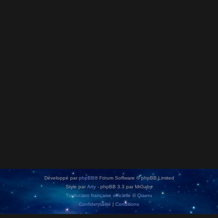
Développé par
phpBB
® Forum Software © phpBB Limited
Style par
Arty
- phpBB 3.3 par MrGaby
Traduction française officielle
©
Qiaeru
Confidentialité
|
Conditions