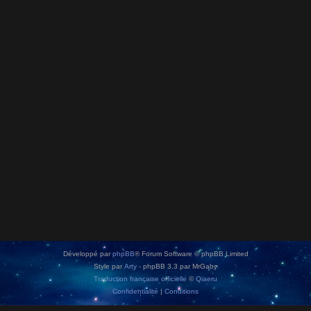
Développé par
phpBB
® Forum Software © phpBB Limited
Style par
Arty
- phpBB 3.3 par MrGaby
Traduction française officielle
©
Qiaeru
Confidentialité
|
Conditions