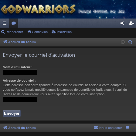
ac
Rechercher
or
Connexion
Inscription
on
ns
co
u
ne
cri
Accueil du forum
R
e
ur
m
xi
pti
Envoyer le courriel d’activation
c
ci
s
on
on
h
Nom d’utilisateur :
s
e
r
Adresse de courriel :
c
Cette adresse doit correspondre à l’adresse de courriel associée à votre compte. Si
h
vous ne l’avez jamais modifié depuis le panneau de contrôle de l’utilisateur, il s’agit de
l’adresse de courriel que vous avez spécifiée lors de votre inscription.
e
r
Accueil du forum
Nous contacter