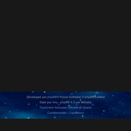
Développé par
phpBB
® Forum Software © phpBB Limited
Style par
Arty
- phpBB 3.3 par MrGaby
Traduction française officielle
©
Qiaeru
Confidentialité
|
Conditions